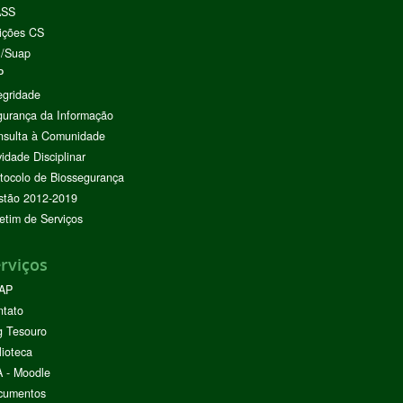
ASS
ições CS
I/Suap
P
egridade
urança da Informação
nsulta à Comunidade
vidade Disciplinar
tocolo de Biossegurança
stão 2012-2019
etim de Serviços
rviços
AP
ntato
g Tesouro
lioteca
 - Moodle
cumentos