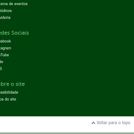
tema de eventos
iódicos
idoria
des Sociais
cebook
tagram
uTube
ckr
S
bre o site
ssibilidade
a do site
Voltar para o topo