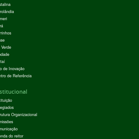
stalina
rolândia
meri
rá
rinhos
sse
 Verde
ndade
taí
o de Inovação
tro de Referência
stitucional
tituição
egiados
rutura Organizacional
missões
municação
nda do reitor