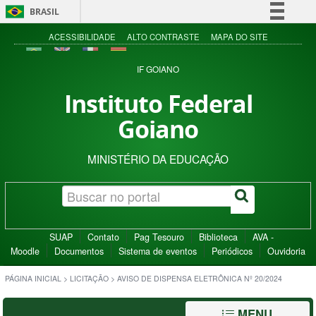
BRASIL
Simplifique!
ACESSIBILIDADE
ALTO CONTRASTE
MAPA DO SITE
Comunica BR
IF GOIANO
Participe
Instituto Federal
Acesso à informação
Goiano
Legislação
Canais
MINISTÉRIO DA EDUCAÇÃO
SUAP
Contato
Pag Tesouro
Biblioteca
AVA -
Moodle
Documentos
Sistema de eventos
Periódicos
Ouvidoria
PÁGINA INICIAL
>
LICITAÇÃO
>
AVISO DE DISPENSA ELETRÔNICA Nº 20/2024
MENU