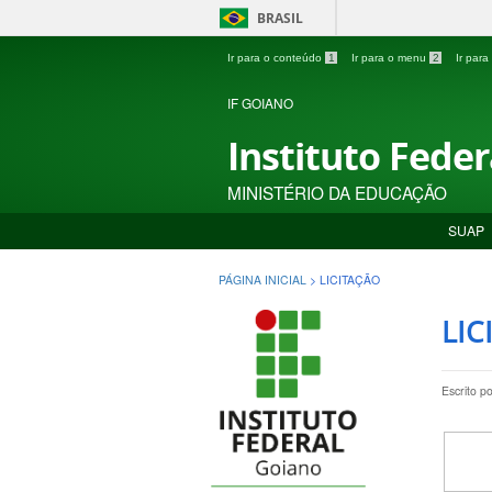
BRASIL
Ir para o conteúdo
1
Ir para o menu
2
Ir par
IF GOIANO
Instituto Fede
MINISTÉRIO DA EDUCAÇÃO
SUAP
PÁGINA INICIAL
>
LICITAÇÃO
LIC
Escrito p