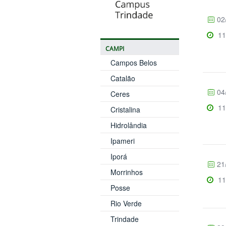
02
11
CAMPI
Campos Belos
Catalão
04
Ceres
11
Cristalina
Hidrolândia
Ipameri
Iporá
21
Morrinhos
11
Posse
Rio Verde
Trindade