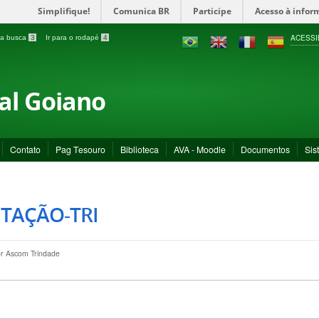
Simplifique!
Comunica BR
Participe
Acesso à infor
ACESSI
a a busca
3
Ir para o rodapé
4
ral Goiano
Contato
Pag Tesouro
Biblioteca
AVA - Moodle
Documentos
Sis
ITAÇÃO-TRI
or
Ascom Trindade