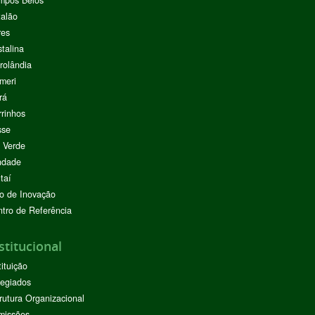
mpos Belos
alão
res
stalina
rolândia
meri
rá
rinhos
sse
 Verde
ndade
taí
o de Inovação
tro de Referência
stitucional
tituição
egiados
rutura Organizacional
missões