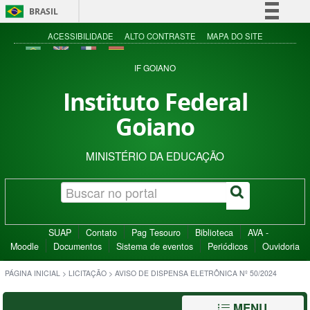
BRASIL
Simplifique!
ACESSIBILIDADE
ALTO CONTRASTE
MAPA DO SITE
Comunica BR
IF GOIANO
Participe
Instituto Federal
Acesso à informação
Goiano
Legislação
Canais
MINISTÉRIO DA EDUCAÇÃO
SUAP
Contato
Pag Tesouro
Biblioteca
AVA -
Moodle
Documentos
Sistema de eventos
Periódicos
Ouvidoria
PÁGINA INICIAL
>
LICITAÇÃO
>
AVISO DE DISPENSA ELETRÔNICA Nº 50/2024
MENU