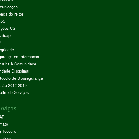
municação
nda do reitor
ASS
ições CS
I/Suap
P
egridade
urança da Informação
nsulta à Comunidade
vidade Disciplinar
tocolo de Biossegurança
stão 2012-2019
etim de Serviços
rviços
AP
ntato
g Tesouro
lioteca