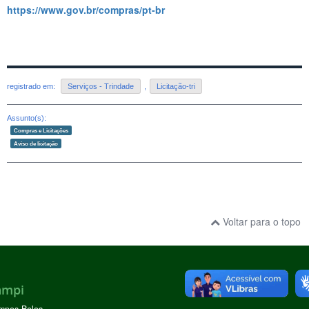
https://www.gov.br/compras/pt-br
registrado em:
Serviços - Trindade
,
Licitação-tri
Assunto(s):
Compras e Licitações
Aviso de licitação
Voltar para o topo
ampi