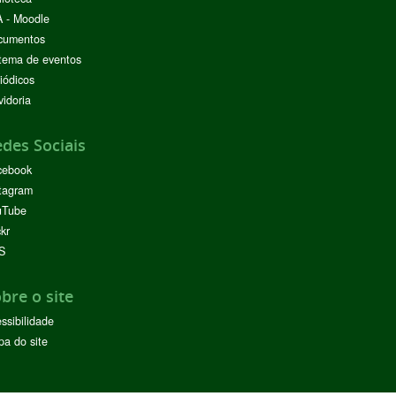
 - Moodle
cumentos
tema de eventos
iódicos
idoria
des Sociais
cebook
tagram
uTube
ckr
S
bre o site
ssibilidade
a do site