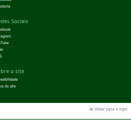
idoria
des Sociais
cebook
tagram
uTube
ckr
S
bre o site
ssibilidade
a do site
Voltar para o topo