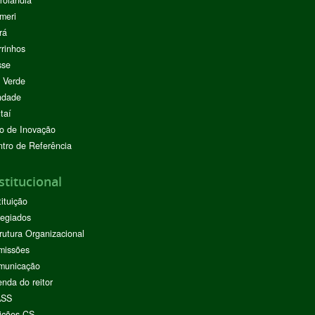
rolândia
meri
rá
rinhos
sse
 Verde
ndade
taí
o de Inovação
tro de Referência
stitucional
tituição
egiados
rutura Organizacional
missões
municação
nda do reitor
ASS
ições CS