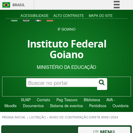
BRASIL
Simplifique!
ACESSIBILIDADE
ALTO CONTRASTE
MAPA DO SITE
Comunica BR
IF GOIANO
Participe
Instituto Federal
Acesso à informação
Goiano
Legislação
Canais
MINISTÉRIO DA EDUCAÇÃO
SUAP
Contato
Pag Tesouro
Biblioteca
AVA -
Moodle
Documentos
Sistema de eventos
Periódicos
Ouvidoria
PÁGINA INICIAL
>
LICITAÇÃO
>
AVISO DE CONTRATAÇÃO DIRETA 90061/2024
MENU