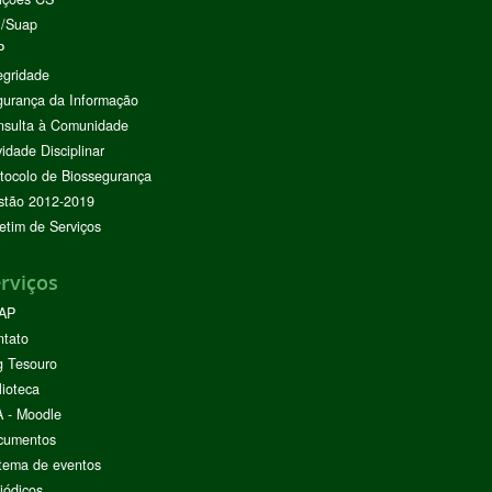
I/Suap
P
egridade
urança da Informação
nsulta à Comunidade
vidade Disciplinar
tocolo de Biossegurança
stão 2012-2019
etim de Serviços
rviços
AP
ntato
g Tesouro
lioteca
 - Moodle
cumentos
tema de eventos
iódicos