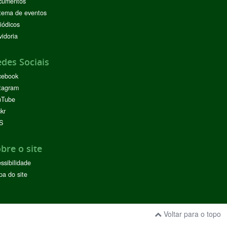
cumentos
tema de eventos
iódicos
idoria
des Sociais
cebook
tagram
uTube
ckr
S
bre o site
ssibilidade
a do site
Voltar para o topo