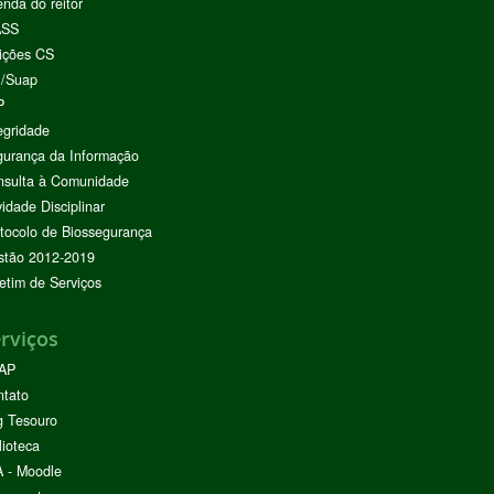
nda do reitor
ASS
ições CS
I/Suap
P
egridade
urança da Informação
nsulta à Comunidade
vidade Disciplinar
tocolo de Biossegurança
stão 2012-2019
etim de Serviços
rviços
AP
ntato
g Tesouro
lioteca
 - Moodle