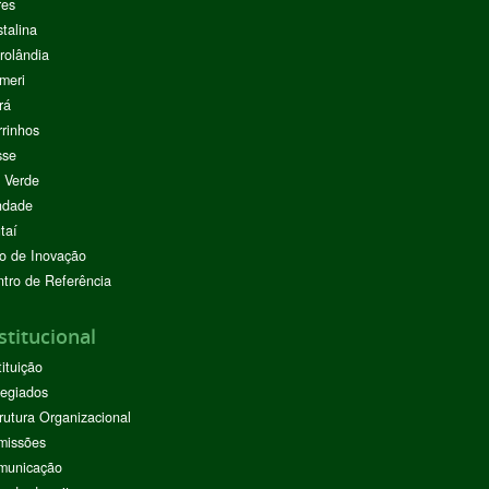
res
stalina
rolândia
meri
rá
rinhos
sse
 Verde
ndade
taí
o de Inovação
tro de Referência
stitucional
tituição
egiados
rutura Organizacional
missões
municação