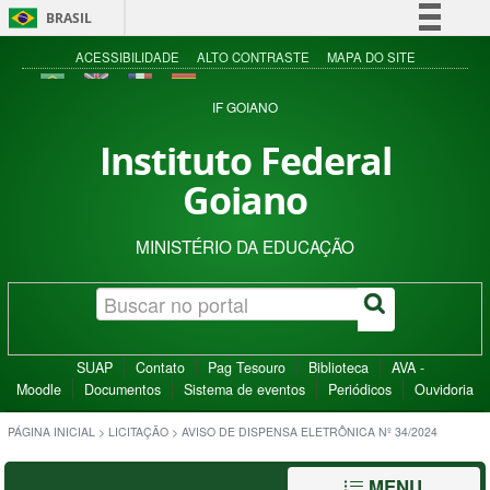
BRASIL
Simplifique!
ACESSIBILIDADE
ALTO CONTRASTE
MAPA DO SITE
Comunica BR
IF GOIANO
Participe
Instituto Federal
Acesso à informação
Goiano
Legislação
Canais
MINISTÉRIO DA EDUCAÇÃO
SUAP
Contato
Pag Tesouro
Biblioteca
AVA -
Moodle
Documentos
Sistema de eventos
Periódicos
Ouvidoria
PÁGINA INICIAL
>
LICITAÇÃO
>
AVISO DE DISPENSA ELETRÔNICA Nº 34/2024
MENU