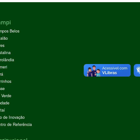
ampi
mpos Belos
alão
res
stalina
rolândia
meri
rá
rinhos
sse
 Verde
ndade
taí
o de Inovação
tro de Referência