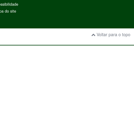
ssibilidade
a do site
Voltar para o topo