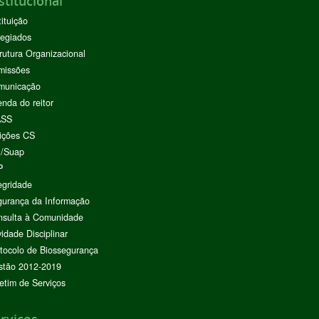
stitucional
tituição
egiados
rutura Organizacional
missões
municação
nda do reitor
ASS
ições CS
I/Suap
P
egridade
urança da Informação
nsulta à Comunidade
vidade Disciplinar
tocolo de Biossegurança
stão 2012-2019
etim de Serviços