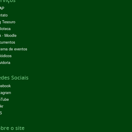
rviços
AP
ntato
g Tesouro
lioteca
 - Moodle
cumentos
tema de eventos
iódicos
idoria
des Sociais
cebook
tagram
uTube
ckr
S
bre o site