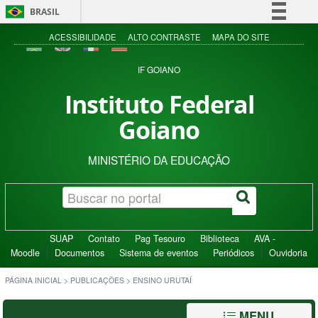
BRASIL
Simplifique!
ACESSIBILIDADE
ALTO CONTRASTE
MAPA DO SITE
Comunica BR
IF GOIANO
Participe
Instituto Federal
Acesso à informação
Goiano
Legislação
Canais
MINISTÉRIO DA EDUCAÇÃO
SUAP
Contato
Pag Tesouro
Biblioteca
AVA -
Moodle
Documentos
Sistema de eventos
Periódicos
Ouvidoria
PÁGINA INICIAL
>
PUBLICAÇÕES
>
ENSINO URUTAÍ
MENU