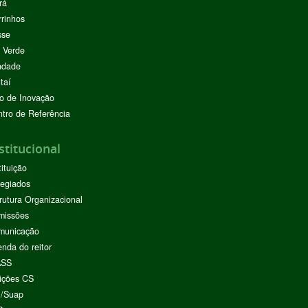
rá
rinhos
sse
 Verde
ndade
taí
o de Inovação
tro de Referência
stitucional
tituição
egiados
rutura Organizacional
missões
municação
nda do reitor
ASS
ições CS
I/Suap