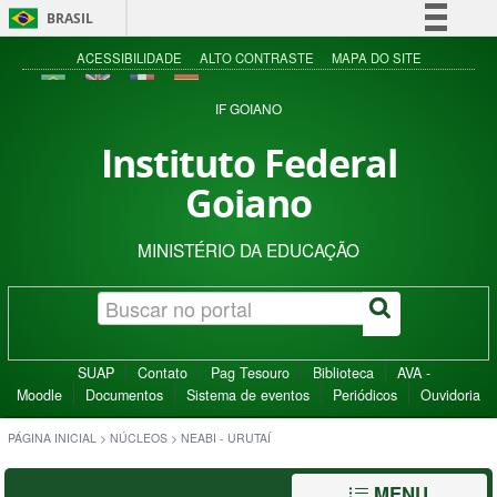
BRASIL
Simplifique!
ACESSIBILIDADE
ALTO CONTRASTE
MAPA DO SITE
Comunica BR
IF GOIANO
Participe
Instituto Federal
Acesso à informação
Goiano
Legislação
Canais
MINISTÉRIO DA EDUCAÇÃO
SUAP
Contato
Pag Tesouro
Biblioteca
AVA -
Moodle
Documentos
Sistema de eventos
Periódicos
Ouvidoria
PÁGINA INICIAL
>
NÚCLEOS
>
NEABI - URUTAÍ
MENU