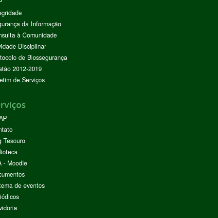
P
egridade
urança da Informação
nsulta à Comunidade
vidade Disciplinar
tocolo de Biossegurança
stão 2012-2019
etim de Serviços
rviços
AP
ntato
g Tesouro
lioteca
 - Moodle
cumentos
tema de eventos
iódicos
idoria