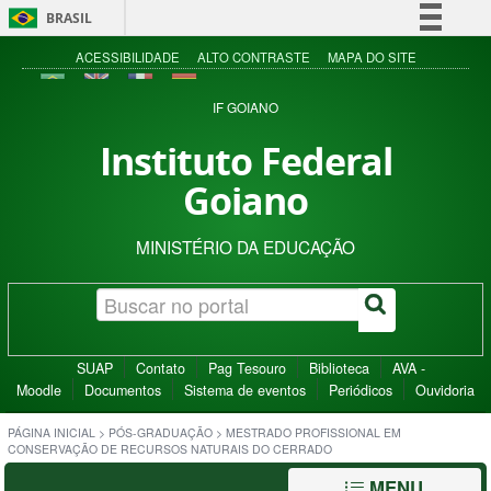
BRASIL
Simplifique!
ACESSIBILIDADE
ALTO CONTRASTE
MAPA DO SITE
Comunica BR
IF GOIANO
Participe
Instituto Federal
Acesso à informação
Goiano
Legislação
Canais
MINISTÉRIO DA EDUCAÇÃO
SUAP
Contato
Pag Tesouro
Biblioteca
AVA -
Moodle
Documentos
Sistema de eventos
Periódicos
Ouvidoria
PÁGINA INICIAL
>
PÓS-GRADUAÇÃO
>
MESTRADO PROFISSIONAL EM
CONSERVAÇÃO DE RECURSOS NATURAIS DO CERRADO
MENU