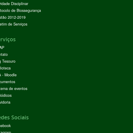
vidade Disciplinar
tocolo de Biossegurança
stão 2012-2019
etim de Serviços
rviços
AP
ntato
g Tesouro
lioteca
 - Moodle
cumentos
tema de eventos
iódicos
idoria
des Sociais
cebook
tagram