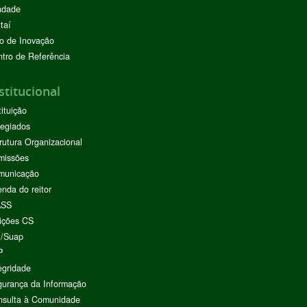
ndade
taí
o de Inovação
tro de Referência
stitucional
tituição
egiados
rutura Organizacional
missões
municação
nda do reitor
ASS
ições CS
I/Suap
P
egridade
urança da Informação
nsulta à Comunidade