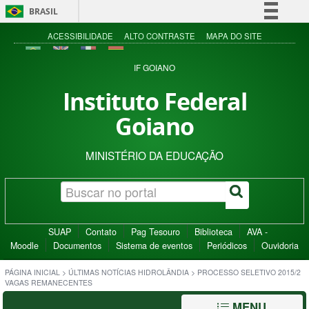
BRASIL
Simplifique!
ACESSIBILIDADE
ALTO CONTRASTE
MAPA DO SITE
Comunica BR
IF GOIANO
Participe
Instituto Federal
Acesso à informação
Goiano
Legislação
Canais
MINISTÉRIO DA EDUCAÇÃO
SUAP
Contato
Pag Tesouro
Biblioteca
AVA -
Moodle
Documentos
Sistema de eventos
Periódicos
Ouvidoria
PÁGINA INICIAL
>
ÚLTIMAS NOTÍCIAS HIDROLÂNDIA
>
PROCESSO SELETIVO 2015/2
VAGAS REMANECENTES
MENU