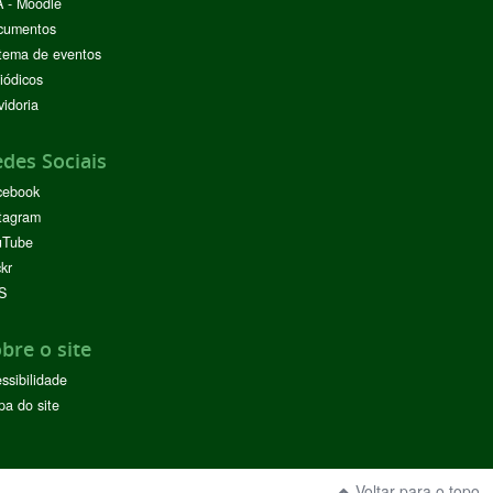
 - Moodle
cumentos
tema de eventos
iódicos
idoria
des Sociais
cebook
tagram
uTube
ckr
S
bre o site
ssibilidade
a do site
Voltar para o topo