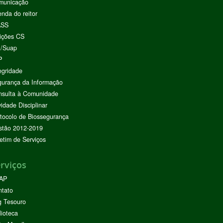
municação
nda do reitor
ASS
ições CS
I/Suap
P
egridade
urança da Informação
nsulta à Comunidade
vidade Disciplinar
tocolo de Biossegurança
stão 2012-2019
etim de Serviços
rviços
AP
ntato
g Tesouro
lioteca