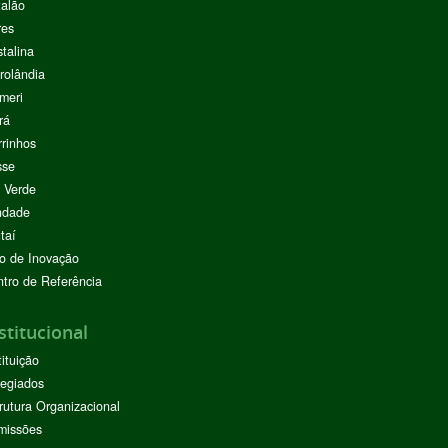
alão
res
stalina
rolândia
meri
rá
rinhos
sse
 Verde
ndade
taí
o de Inovação
tro de Referência
stitucional
tituição
egiados
rutura Organizacional
missões