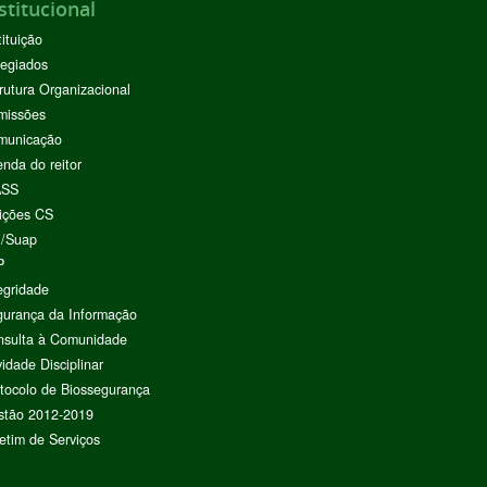
stitucional
tituição
egiados
rutura Organizacional
missões
municação
nda do reitor
ASS
ições CS
I/Suap
P
egridade
urança da Informação
nsulta à Comunidade
vidade Disciplinar
tocolo de Biossegurança
stão 2012-2019
etim de Serviços