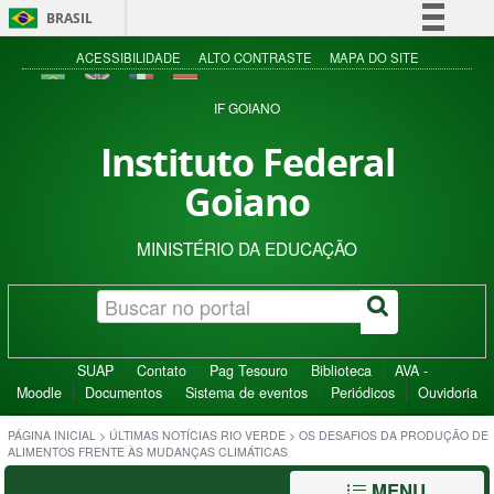
BRASIL
Simplifique!
ACESSIBILIDADE
ALTO CONTRASTE
MAPA DO SITE
Comunica BR
IF GOIANO
Participe
Instituto Federal
Acesso à informação
Goiano
Legislação
Canais
MINISTÉRIO DA EDUCAÇÃO
SUAP
Contato
Pag Tesouro
Biblioteca
AVA -
Moodle
Documentos
Sistema de eventos
Periódicos
Ouvidoria
PÁGINA INICIAL
>
ÚLTIMAS NOTÍCIAS RIO VERDE
>
OS DESAFIOS DA PRODUÇÃO DE
ALIMENTOS FRENTE ÀS MUDANÇAS CLIMÁTICAS
MENU