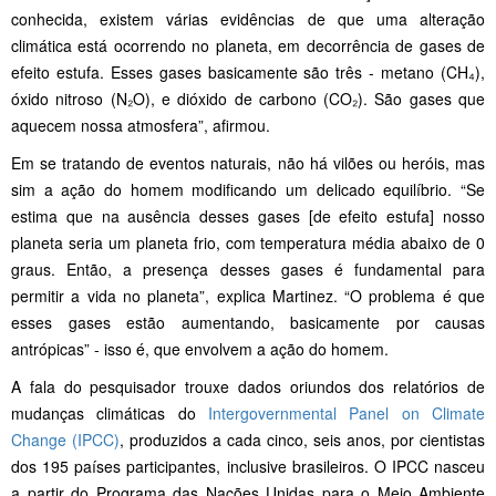
conhecida, existem várias evidências de que uma alteração
climática está ocorrendo no planeta, em decorrência de gases de
efeito estufa. Esses gases basicamente são três - metano (CH₄),
óxido nitroso (N₂O), e dióxido de carbono (CO₂). São gases que
aquecem nossa atmosfera”, afirmou.
Em se tratando de eventos naturais, não há vilões ou heróis, mas
sim a ação do homem modificando um delicado equilíbrio. “Se
estima que na ausência desses gases [de efeito estufa] nosso
planeta seria um planeta frio, com temperatura média abaixo de 0
graus. Então, a presença desses gases é fundamental para
permitir a vida no planeta”, explica Martinez. “O problema é que
esses gases estão aumentando, basicamente por causas
antrópicas” - isso é, que envolvem a ação do homem.
A fala do pesquisador trouxe dados oriundos dos relatórios de
mudanças climáticas do
Intergovernmental Panel on Climate
Change (IPCC)
, produzidos a cada cinco, seis anos, por cientistas
dos 195 países participantes, inclusive brasileiros. O IPCC nasceu
a partir do Programa das Nações Unidas para o Meio Ambiente