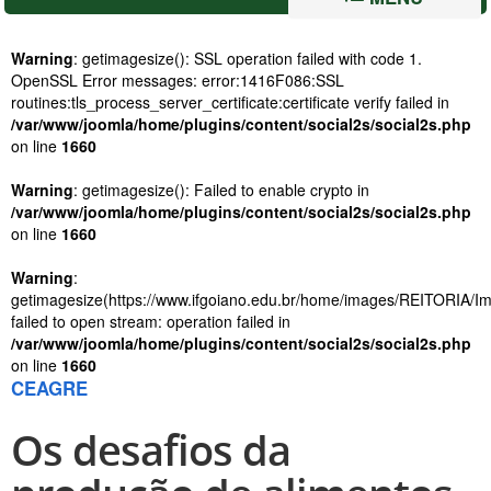
Warning
: getimagesize(): SSL operation failed with code 1.
OpenSSL Error messages: error:1416F086:SSL
routines:tls_process_server_certificate:certificate verify failed in
/var/www/joomla/home/plugins/content/social2s/social2s.php
on line
1660
Warning
: getimagesize(): Failed to enable crypto in
/var/www/joomla/home/plugins/content/social2s/social2s.php
on line
1660
Warning
:
getimagesize(https://www.ifgoiano.edu.br/home/images/REITORIA/
failed to open stream: operation failed in
/var/www/joomla/home/plugins/content/social2s/social2s.php
on line
1660
CEAGRE
Os desafios da