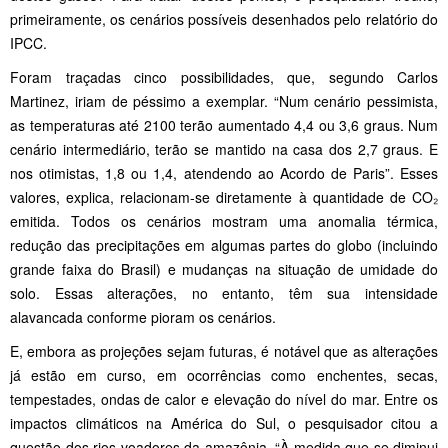
primeiramente, os cenários possíveis desenhados pelo relatório do
IPCC.
Foram traçadas cinco possibilidades, que, segundo Carlos
Martinez, iriam de péssimo a exemplar. “Num cenário pessimista,
as temperaturas até 2100 terão aumentado 4,4 ou 3,6 graus. Num
cenário intermediário, terão se mantido na casa dos 2,7 graus. E
nos otimistas, 1,8 ou 1,4, atendendo ao Acordo de Paris”. Esses
valores, explica, relacionam-se diretamente à quantidade de CO₂
emitida. Todos os cenários mostram uma anomalia térmica,
redução das precipitações em algumas partes do globo (incluindo
grande faixa do Brasil) e mudanças na situação de umidade do
solo. Essas alterações, no entanto, têm sua intensidade
alavancada conforme pioram os cenários.
E, embora as projeções sejam futuras, é notável que as alterações
já estão em curso, em ocorrências como enchentes, secas,
tempestades, ondas de calor e elevação do nível do mar. Entre os
impactos climáticos na América do Sul, o pesquisador citou a
questão dos rios voadores da amazônia. “À medida que se diminui