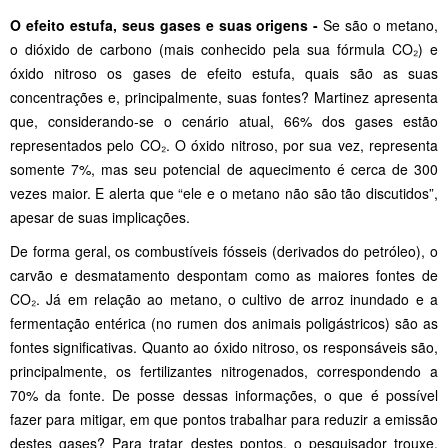
O efeito estufa, seus gases e suas origens -
Se são o metano,
o dióxido de carbono (mais conhecido pela sua fórmula CO₂) e
óxido nitroso os gases de efeito estufa, quais são as suas
concentrações e, principalmente, suas fontes? Martinez apresenta
que, considerando-se o cenário atual, 66% dos gases estão
representados pelo CO₂. O óxido nitroso, por sua vez, representa
somente 7%, mas seu potencial de aquecimento é cerca de 300
vezes maior. E alerta que “ele e o metano não são tão discutidos”,
apesar de suas implicações.
De forma geral, os combustíveis fósseis (derivados do petróleo), o
carvão e desmatamento despontam como as maiores fontes de
CO₂. Já em relação ao metano, o cultivo de arroz inundado e a
fermentação entérica (no rumen dos animais poligástricos) são as
fontes significativas. Quanto ao óxido nitroso, os responsáveis são,
principalmente, os fertilizantes nitrogenados, correspondendo a
70% da fonte. De posse dessas informações, o que é possível
fazer para mitigar, em que pontos trabalhar para reduzir a emissão
destes gases? Para tratar destes pontos, o pesquisador trouxe,