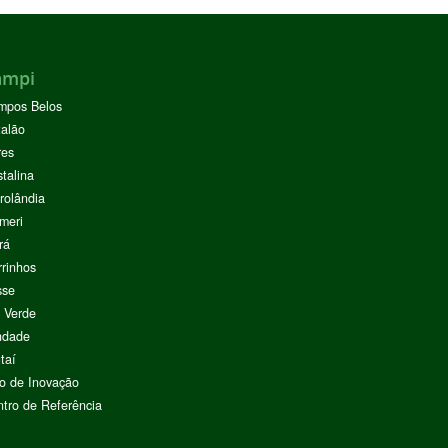
ampi
mpos Belos
alão
res
stalina
rolândia
meri
rá
rinhos
sse
 Verde
ndade
taí
o de Inovação
tro de Referência