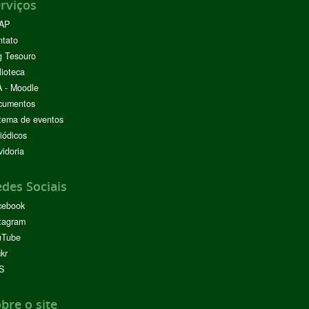
rviços
AP
ntato
g Tesouro
lioteca
 - Moodle
cumentos
tema de eventos
iódicos
idoria
des Sociais
cebook
tagram
uTube
ckr
S
bre o site