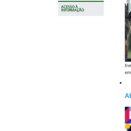
ACESSO À
INFORMAÇÃO
Ev
em
A