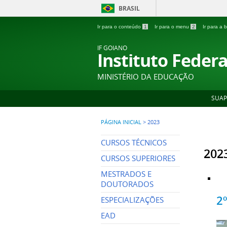
BRASIL
Ir para o conteúdo
1
Ir para o menu
2
Ir para a
IF GOIANO
Instituto Feder
MINISTÉRIO DA EDUCAÇÃO
SUAP
PÁGINA INICIAL
>
2023
CURSOS TÉCNICOS
202
CURSOS SUPERIORES
MESTRADOS E
DOUTORADOS
2
ESPECIALIZAÇÕES
EAD