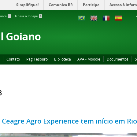
Simplifique!
Comunica BR
Participe
Acesso à infor
 busca
3
Ir para o rodapé
4
al Goiano
Contato
Pag Tesouro
Biblioteca
AVA - Moodle
Documentos
S
3
º Ceagre Agro Experience tem início em Ri