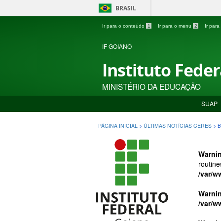
BRASIL
Ir para o conteúdo
1
Ir para o menu
2
Ir par
IF GOIANO
Instituto Fede
MINISTÉRIO DA EDUCAÇÃO
SUAP
PÁGINA INICIAL
>
ÚLTIMAS NOTÍCIAS CERES
>
B
Warni
routine
/var/w
Warni
/var/w