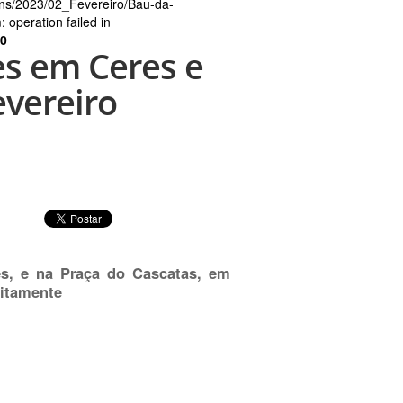
ens/2023/02_Fevereiro/Bau-da-
operation failed in
0
es em Ceres e
evereiro
es, e na Praça do Cascatas, em
uitamente