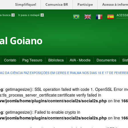
Simplifique!
Comunica BR
Participe
Acesso à infor
ACESSI
a a busca
3
Ir para o rodapé
4
ral Goiano
Contato
Pag Tesouro
Biblioteca
AVA - Moodle
Documentos
Sis
AÚ DA CIÊNCIA FAZ EXPOSIÇÕES EM CERES E RIALMA NOS DIAS 16 E 17 DE FEVERE
ng
: getimagesize(): SSL operation failed with code 1. OpenSSL Error
s:tls_process_server_certificate:certificate verify failed in
ww/joomla/home/plugins/content/social2s/social2s.php
on line
166
ng
: getimagesize(): Failed to enable crypto in
ww/joomla/home/plugins/content/social2s/social2s.php
on line
166