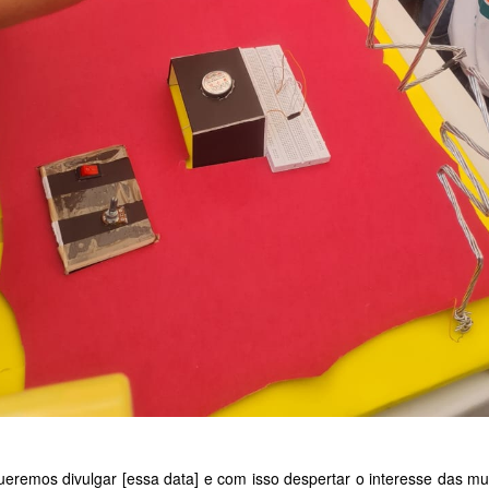
ueremos divulgar [essa data] e com isso despertar o interesse das mul