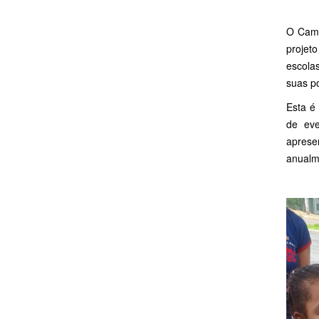
O Camp
projet
escola
suas po
Esta é
de eve
aprese
anualm