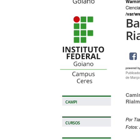
Warni
Ciencia
/var/w
Ba
Ri
powered b
Publicado
de Março
Camin
Rialm
CAMPI
Por Ti
CURSOS
Fotos: