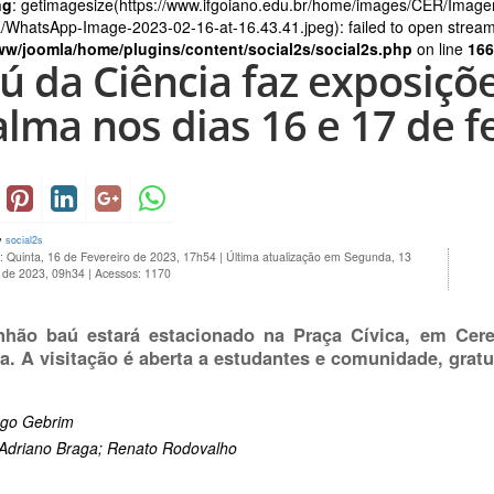
ng
: getimagesize(https://www.ifgoiano.edu.br/home/images/CER/Imag
/WhatsApp-Image-2023-02-16-at-16.43.41.jpeg): failed to open stream: 
ww/joomla/home/plugins/content/social2s/social2s.php
on line
166
ú da Ciência faz exposiçõ
alma nos dias 16 e 17 de f
y
social2s
: Quinta, 16 de Fevereiro de 2023, 17h54
|
Última atualização em Segunda, 13
 de 2023, 09h34
|
Acessos: 1170
hão baú estará estacionado na Praça Cívica, em Cer
a. A visitação é aberta a estudantes e comunidade, grat
ago Gebrim
 Adriano Braga; Renato Rodovalho