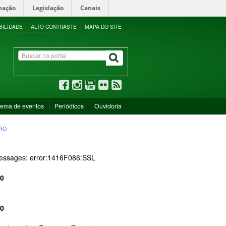
mação
Legislação
Canais
BILIDADE
ALTO CONTRASTE
MAPA DO SITE
tema de eventos
Periódicos
Ouvidoria
IRO
 messages: error:1416F086:SSL
0
0