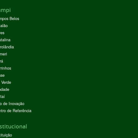
ampi
mpos Belos
alão
res
stalina
rolândia
meri
rá
rinhos
sse
 Verde
ndade
taí
o de Inovação
tro de Referência
stitucional
tituição