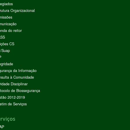
egiados
rutura Organizacional
missões
municação
nda do reitor
ASS
ições CS
I/Suap
P
egridade
urança da Informação
nsulta à Comunidade
vidade Disciplinar
tocolo de Biossegurança
stão 2012-2019
etim de Serviços
rviços
AP