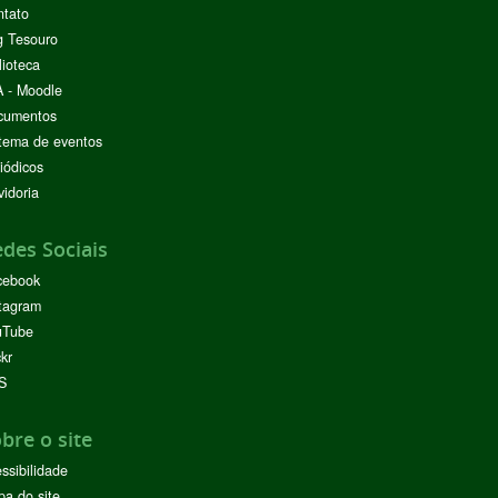
ntato
g Tesouro
lioteca
 - Moodle
cumentos
tema de eventos
iódicos
idoria
des Sociais
cebook
tagram
uTube
ckr
S
bre o site
ssibilidade
a do site