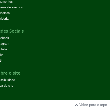
cumentos
tema de eventos
iódicos
idoria
des Sociais
cebook
tagram
uTube
ckr
S
bre o site
ssibilidade
a do site
Voltar para o topo