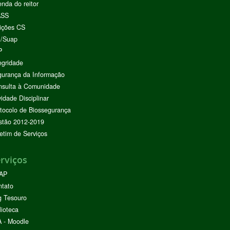
nda do reitor
ASS
ições CS
I/Suap
P
egridade
urança da Informação
nsulta à Comunidade
vidade Disciplinar
tocolo de Biossegurança
stão 2012-2019
etim de Serviços
rviços
AP
ntato
g Tesouro
lioteca
 - Moodle