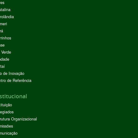
res
stalina
rolândia
meri
rá
rinhos
sse
 Verde
ndade
taí
o de Inovação
tro de Referência
stitucional
tituição
egiados
rutura Organizacional
missões
municação