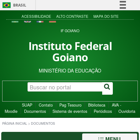
BRASIL
Simplifique!
ACESSIBILIDADE
ALTO CONTRASTE
MAPA DO SITE
Comunica BR
IF GOIANO
Participe
Instituto Federal
Acesso à informação
Goiano
Legislação
Canais
MINISTÉRIO DA EDUCAÇÃO
SUAP
Contato
Pag Tesouro
Biblioteca
AVA -
Moodle
Documentos
Sistema de eventos
Periódicos
Ouvidoria
PÁGINA INICIAL
>
DOCUMENTOS
MENU