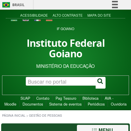
BRASIL
Simplifique!
ACESSIBILIDADE
ALTO CONTRASTE
MAPA DO SITE
Comunica BR
IF GOIANO
Participe
Instituto Federal
Acesso à informação
Goiano
Legislação
Canais
MINISTÉRIO DA EDUCAÇÃO
SUAP
Contato
Pag Tesouro
Biblioteca
AVA -
Moodle
Documentos
Sistema de eventos
Periódicos
Ouvidoria
PÁGINA INICIAL
>
GESTÃO DE PESSOAS
MENU