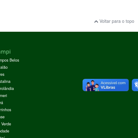
Voltar para o topo
ampi
mpos Belos
alão
res
stalina
rolândia
meri
rá
rinhos
sse
 Verde
ndade