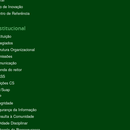
taí
o de Inovação
tro de Referência
stitucional
tituição
egiados
rutura Organizacional
missões
municação
nda do reitor
ASS
ições CS
I/Suap
P
egridade
urança da Informação
nsulta à Comunidade
vidade Disciplinar
tocolo de Biossegurança