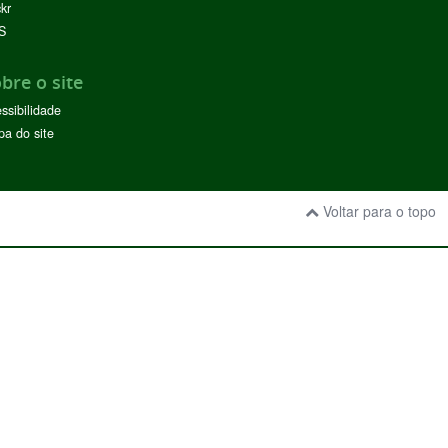
ckr
S
bre o site
ssibilidade
a do site
Voltar para o topo