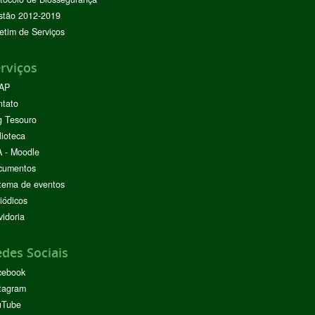
stão 2012-2019
etim de Serviços
rviços
AP
ntato
g Tesouro
lioteca
 - Moodle
cumentos
tema de eventos
iódicos
idoria
des Sociais
cebook
tagram
uTube