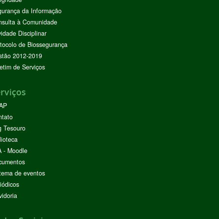
urança da Informação
nsulta à Comunidade
vidade Disciplinar
tocolo de Biossegurança
stão 2012-2019
etim de Serviços
rviços
AP
ntato
g Tesouro
lioteca
 - Moodle
cumentos
tema de eventos
iódicos
idoria