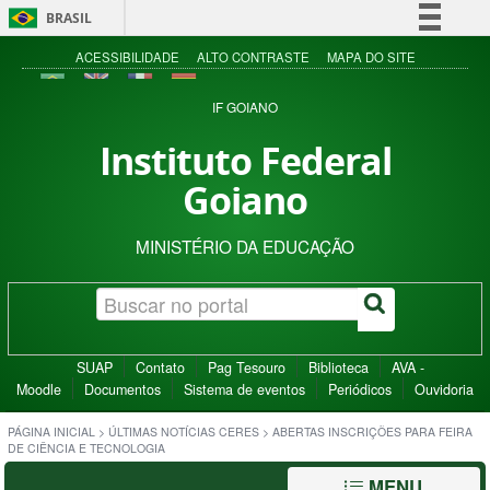
BRASIL
Simplifique!
ACESSIBILIDADE
ALTO CONTRASTE
MAPA DO SITE
Comunica BR
IF GOIANO
Participe
Instituto Federal
Acesso à informação
Goiano
Legislação
Canais
MINISTÉRIO DA EDUCAÇÃO
SUAP
Contato
Pag Tesouro
Biblioteca
AVA -
Moodle
Documentos
Sistema de eventos
Periódicos
Ouvidoria
PÁGINA INICIAL
>
ÚLTIMAS NOTÍCIAS CERES
>
ABERTAS INSCRIÇÕES PARA FEIRA
DE CIÊNCIA E TECNOLOGIA
MENU