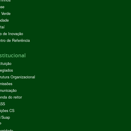
sse
 Verde
ndade
taí
o de Inovação
tro de Referência
stitucional
tituição
egiados
rutura Organizacional
missões
municação
nda do reitor
ASS
ições CS
I/Suap
P
egridade