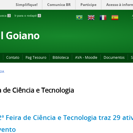
Simplifique!
Comunica BR
Participe
Acesso à infor
 busca
3
Ir para o rodapé
4
al Goiano
Contato
Pag Tesouro
Biblioteca
AVA - Moodle
Documentos
S
GIA
a de Ciência e Tecnologia
2ª Feira de Ciência e Tecnologia traz 29 at
vento