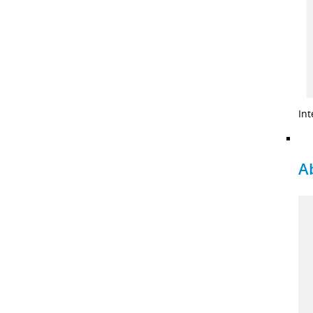
Int
A