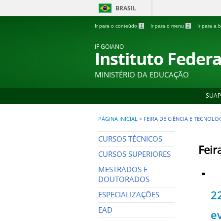
BRASIL
Ir para o conteúdo
1
Ir para o menu
2
Ir para a
IF GOIANO
Instituto Feder
MINISTÉRIO DA EDUCAÇÃO
SUAP
PÁGINA INICIAL
>
FEIRA DE CIÊNCIA E TECNOLO
CURSOS TÉCNICOS
Feir
CURSOS SUPERIORES
MESTRADOS E
DOUTORADOS
2
ESPECIALIZAÇÕES
EAD
e