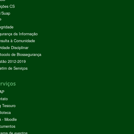
ições CS
I/Suap
P
egridade
urança da Informação
nsulta à Comunidade
vidade Disciplinar
tocolo de Biossegurança
stão 2012-2019
etim de Serviços
rviços
AP
ntato
g Tesouro
lioteca
 - Moodle
cumentos
tema de eventos