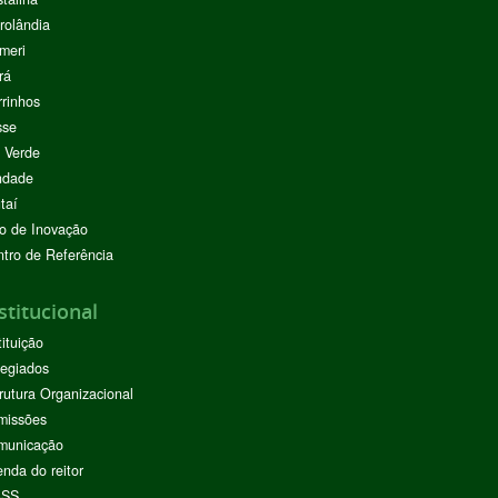
rolândia
meri
rá
rinhos
sse
 Verde
ndade
taí
o de Inovação
tro de Referência
stitucional
tituição
egiados
rutura Organizacional
missões
municação
nda do reitor
ASS