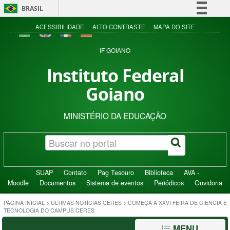
BRASIL
Simplifique!
ACESSIBILIDADE
ALTO CONTRASTE
MAPA DO SITE
Comunica BR
IF GOIANO
Participe
Instituto Federal
Acesso à informação
Goiano
Legislação
Canais
MINISTÉRIO DA EDUCAÇÃO
SUAP
Contato
Pag Tesouro
Biblioteca
AVA -
Moodle
Documentos
Sistema de eventos
Periódicos
Ouvidoria
PÁGINA INICIAL
>
ÚLTIMAS NOTÍCIAS CERES
>
COMEÇA A XXVI FEIRA DE CIÊNCIA E
TECNOLOGIA DO CAMPUS CERES
MENU