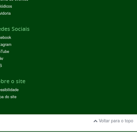
iódicos
idoria
des Sociais
cebook
tagram
uTube
ckr
S
bre o site
ssibilidade
a do site
Voltar para o topo