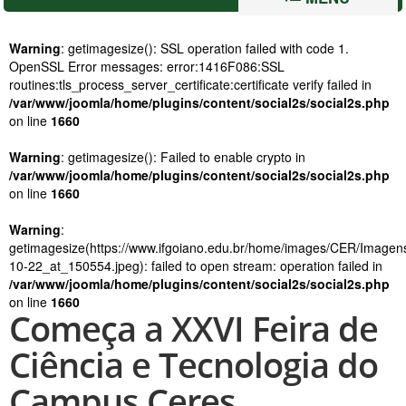
Warning
: getimagesize(): SSL operation failed with code 1.
OpenSSL Error messages: error:1416F086:SSL
routines:tls_process_server_certificate:certificate verify failed in
/var/www/joomla/home/plugins/content/social2s/social2s.php
on line
1660
Warning
: getimagesize(): Failed to enable crypto in
/var/www/joomla/home/plugins/content/social2s/social2s.php
on line
1660
Warning
:
getimagesize(https://www.ifgoiano.edu.br/home/images/CER/Imag
10-22_at_150554.jpeg): failed to open stream: operation failed in
/var/www/joomla/home/plugins/content/social2s/social2s.php
on line
1660
Começa a XXVI Feira de
Ciência e Tecnologia do
Campus Ceres