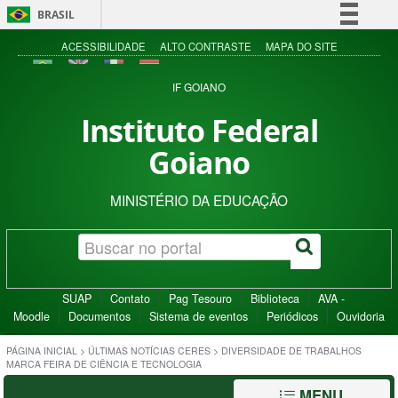
BRASIL
Simplifique!
ACESSIBILIDADE
ALTO CONTRASTE
MAPA DO SITE
Comunica BR
IF GOIANO
Participe
Instituto Federal
Acesso à informação
Goiano
Legislação
Canais
MINISTÉRIO DA EDUCAÇÃO
SUAP
Contato
Pag Tesouro
Biblioteca
AVA -
Moodle
Documentos
Sistema de eventos
Periódicos
Ouvidoria
PÁGINA INICIAL
>
ÚLTIMAS NOTÍCIAS CERES
>
DIVERSIDADE DE TRABALHOS
MARCA FEIRA DE CIÊNCIA E TECNOLOGIA
MENU