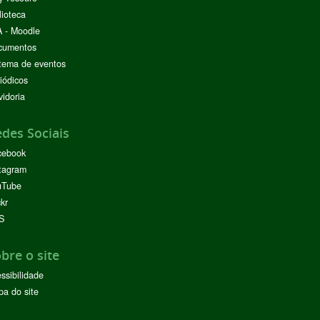
lioteca
 - Moodle
cumentos
tema de eventos
iódicos
idoria
des Sociais
cebook
tagram
uTube
ckr
S
bre o site
ssibilidade
a do site