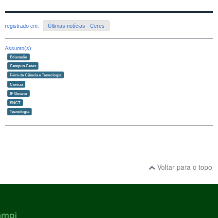
registrado em:
Últimas notícias - Ceres
Assunto(s):
Educação
Campus Ceres
Feira de Ciência e Tecnologia
Ciência
IF Goiano
SNCT
Tecnologia
Voltar para o topo
ampi