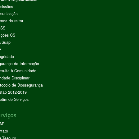
missões
municação
nda do reitor
ASS
ições CS
I/Suap
P
egridade
urança da Informação
nsulta à Comunidade
vidade Disciplinar
tocolo de Biossegurança
stão 2012-2019
etim de Serviços
rviços
AP
ntato
g Tesouro