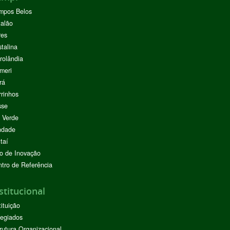
mpos Belos
alão
res
stalina
rolândia
meri
rá
rinhos
sse
 Verde
ndade
taí
o de Inovação
tro de Referência
stitucional
tituição
egiados
rutura Organizacional