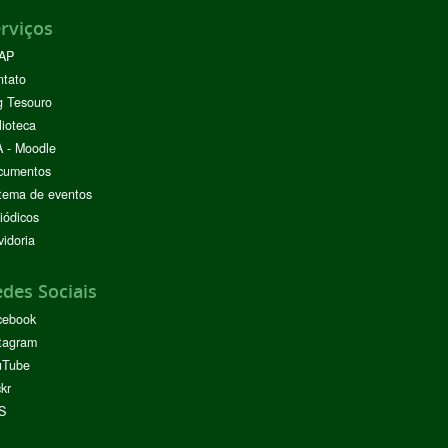
rviços
AP
ntato
g Tesouro
lioteca
 - Moodle
cumentos
tema de eventos
iódicos
idoria
des Sociais
cebook
tagram
uTube
ckr
S