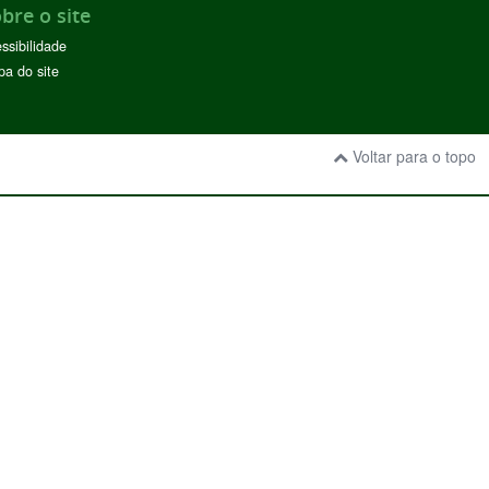
bre o site
ssibilidade
a do site
Voltar para o topo