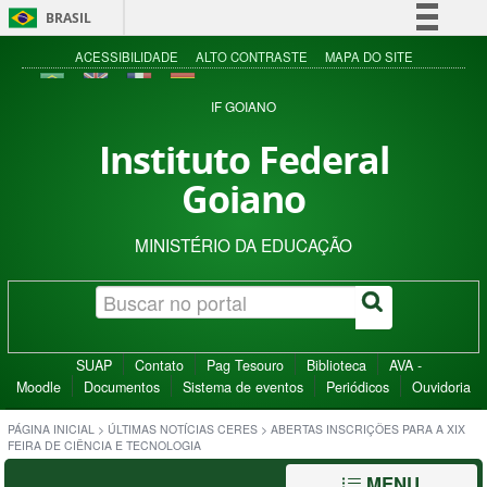
BRASIL
Simplifique!
ACESSIBILIDADE
ALTO CONTRASTE
MAPA DO SITE
Comunica BR
IF GOIANO
Participe
Instituto Federal
Acesso à informação
Goiano
Legislação
Canais
MINISTÉRIO DA EDUCAÇÃO
SUAP
Contato
Pag Tesouro
Biblioteca
AVA -
Moodle
Documentos
Sistema de eventos
Periódicos
Ouvidoria
PÁGINA INICIAL
>
ÚLTIMAS NOTÍCIAS CERES
>
ABERTAS INSCRIÇÕES PARA A XIX
FEIRA DE CIÊNCIA E TECNOLOGIA
MENU