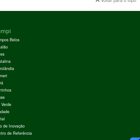
Voltar para o topo
ampi
mpos Belos
alão
res
stalina
rolândia
meri
rá
rinhos
sse
 Verde
ndade
taí
o de Inovação
tro de Referência