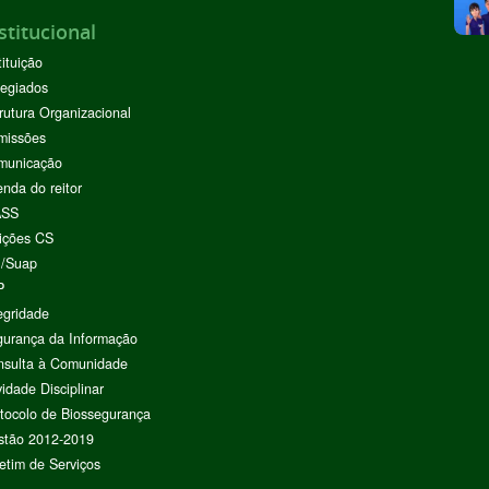
stitucional
tituição
egiados
rutura Organizacional
missões
municação
nda do reitor
ASS
ições CS
I/Suap
P
egridade
urança da Informação
nsulta à Comunidade
vidade Disciplinar
tocolo de Biossegurança
stão 2012-2019
etim de Serviços