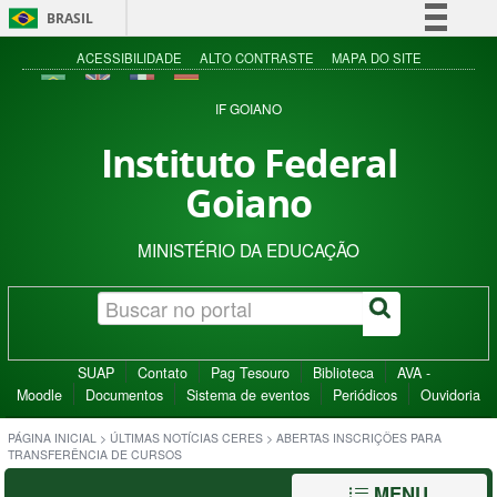
BRASIL
Simplifique!
ACESSIBILIDADE
ALTO CONTRASTE
MAPA DO SITE
Comunica BR
IF GOIANO
Participe
Instituto Federal
Acesso à informação
Goiano
Legislação
Canais
MINISTÉRIO DA EDUCAÇÃO
SUAP
Contato
Pag Tesouro
Biblioteca
AVA -
Moodle
Documentos
Sistema de eventos
Periódicos
Ouvidoria
PÁGINA INICIAL
>
ÚLTIMAS NOTÍCIAS CERES
>
ABERTAS INSCRIÇÕES PARA
TRANSFERÊNCIA DE CURSOS
MENU