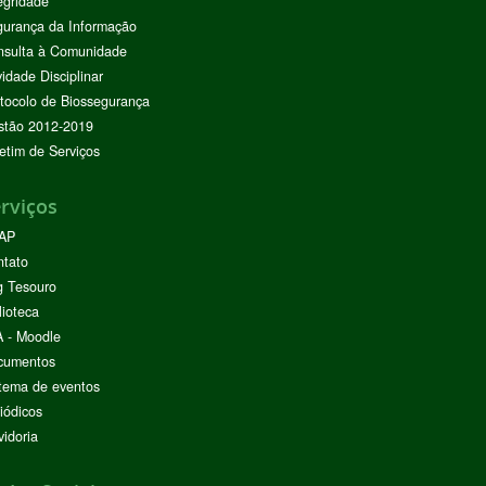
egridade
urança da Informação
nsulta à Comunidade
vidade Disciplinar
tocolo de Biossegurança
stão 2012-2019
etim de Serviços
rviços
AP
ntato
g Tesouro
lioteca
 - Moodle
cumentos
tema de eventos
iódicos
idoria