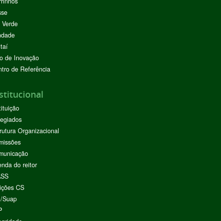
rinhos
sse
 Verde
ndade
taí
o de Inovação
tro de Referência
stitucional
tituição
egiados
rutura Organizacional
missões
municação
nda do reitor
ASS
ições CS
I/Suap
P