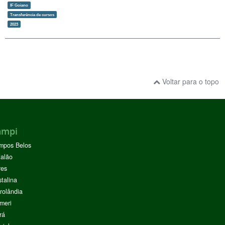
IF Goiano
Transferência de cursos
2023
Voltar para o topo
ampi
mpos Belos
alão
res
stalina
rolândia
meri
rá