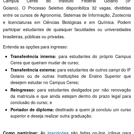
Campus Ceres do Instituto Federal Goiano (IF
Goiano). O Processo Seletivo disponibiliza 32 vagas, divididas
entre os cursos de Agronomia, Sistemas de Informação, Zootecnia
e licenciaturas em Ciências Biológicas e em Química. Podem
participar estudantes de quaisquer faculdades ou universidades
brasileiras, públicas ou privadas.
Entenda as opções para ingresso:
Transferência interna:
para estudantes do próprio Campus
Ceres que queiram mudar de curso;
Transferência externa:
para estudantes de outros
campi
do IF
Goiano ou de outras Instituições de Ensino Superior que
desejem estudar no Campus Ceres;
Reingresso:
para estudantes desligados por não renovação
da matrícula e que ainda estejam dentro do prazo legal para
conclusão do curso; e
Portador de diploma:
destinado a quem já concluiu um curso
superior e deseja realizar outra graduação.
Como participar:
As
inscrições
são feitas on-line
(clique para