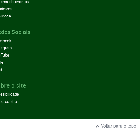
tema de eventos
iódicos
idoria
des Sociais
cebook
tagram
uTube
ckr
S
bre o site
ssibilidade
a do site
Voltar para o topo