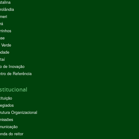
stalina
rolândia
meri
rá
rinhos
sse
 Verde
ndade
taí
o de Inovação
tro de Referência
stitucional
tituição
egiados
rutura Organizacional
missões
municação
nda do reitor