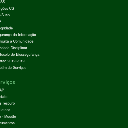
ASS
ições CS
I/Suap
P
egridade
urança da Informação
nsulta à Comunidade
vidade Disciplinar
tocolo de Biossegurança
stão 2012-2019
etim de Serviços
rviços
AP
ntato
g Tesouro
lioteca
 - Moodle
cumentos