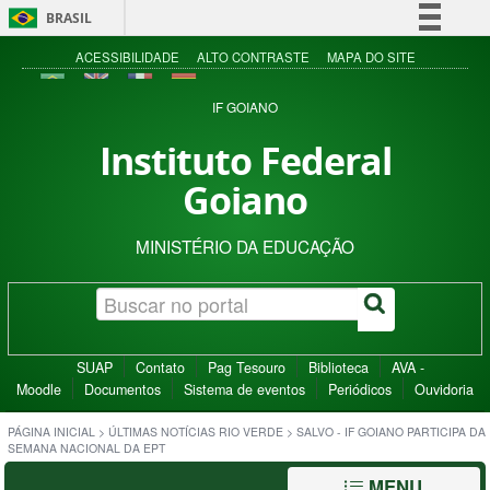
BRASIL
Simplifique!
ACESSIBILIDADE
ALTO CONTRASTE
MAPA DO SITE
Comunica BR
IF GOIANO
Participe
Instituto Federal
Acesso à informação
Goiano
Legislação
Canais
MINISTÉRIO DA EDUCAÇÃO
SUAP
Contato
Pag Tesouro
Biblioteca
AVA -
Moodle
Documentos
Sistema de eventos
Periódicos
Ouvidoria
PÁGINA INICIAL
>
ÚLTIMAS NOTÍCIAS RIO VERDE
>
SALVO - IF GOIANO PARTICIPA DA
SEMANA NACIONAL DA EPT
MENU