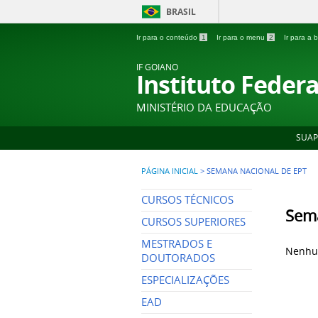
BRASIL
Ir para o conteúdo
1
Ir para o menu
2
Ir para a
IF GOIANO
Instituto Feder
MINISTÉRIO DA EDUCAÇÃO
SUAP
PÁGINA INICIAL
>
SEMANA NACIONAL DE EPT
CURSOS TÉCNICOS
Sema
CURSOS SUPERIORES
MESTRADOS E
Nenhum
DOUTORADOS
ESPECIALIZAÇÕES
EAD