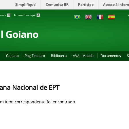
Simplifique!
Comunica BR
Participe
Acesso à infor
 busca
3
Ir para o rodapé
4
al Goiano
Contato
Pag Tesouro
Biblioteca
AVA - Moodle
Documentos
S
na Nacional de EPT
 item correspondente foi encontrado.