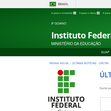
BRASIL
Ir para o conteúdo
1
Ir para o menu
2
Ir par
IF GOIANO
Instituto Fede
MINISTÉRIO DA EDUCAÇÃO
SUAP
PÁGINA INICIAL
>
ÚLTIMAS NOTÍCIAS - URUTAI
ÚLT
Escrito p