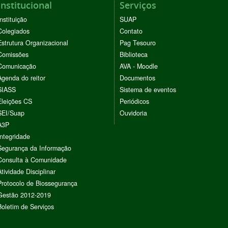
Institucional
Serviços
Instituição
SUAP
Colegiados
Contato
Estrutura Organizacional
Pag Tesouro
Comissões
Biblioteca
Comunicação
AVA - Moodle
Agenda do reitor
Documentos
SIASS
Sistema de eventos
Eleições CS
Periódicos
SEI/Suap
Ouvidoria
A3P
Integridade
Segurança da Informação
Consulta à Comunidade
Atividade Disciplinar
Protocolo de Biossegurança
Gestão 2012-2019
Boletim de Serviços