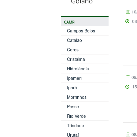
10
08
CAMPI
Campos Belos
Catalão
Ceres
Cristalina
Hidrolândia
09
Ipameri
15
Iporá
Morrinhos
Posse
Rio Verde
Trindade
08
Urutaí