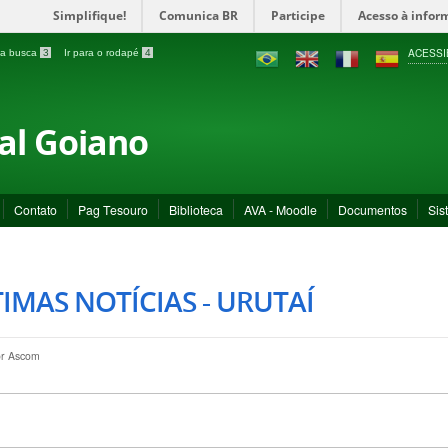
Simplifique!
Comunica BR
Participe
Acesso à infor
ACESSI
a a busca
3
Ir para o rodapé
4
ral Goiano
Contato
Pag Tesouro
Biblioteca
AVA - Moodle
Documentos
Sis
IMAS NOTÍCIAS - URUTAÍ
or
Ascom