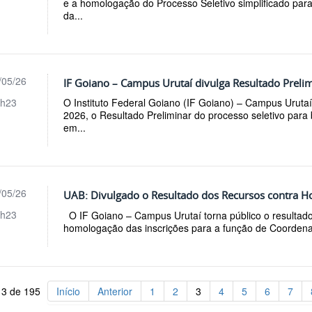
e a homologação do Processo Seletivo simplificado par
da...
/05/26
IF Goiano – Campus Urutaí divulga Resultado Prelim
h23
O Instituto Federal Goiano (IF Goiano) – Campus Urutaí
2026, o Resultado Preliminar do processo seletivo para 
em...
/05/26
UAB: Divulgado o Resultado dos Recursos contra H
h23
O IF Goiano – Campus Urutaí torna público o resultado 
homologação das inscrições para a função de Coordenad
 3 de 195
Início
Anterior
1
2
3
4
5
6
7