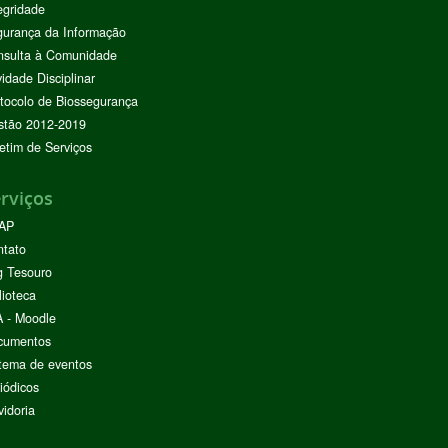
egridade
urança da Informação
nsulta à Comunidade
vidade Disciplinar
tocolo de Biossegurança
stão 2012-2019
etim de Serviços
rviços
AP
ntato
g Tesouro
lioteca
 - Moodle
cumentos
tema de eventos
iódicos
idoria