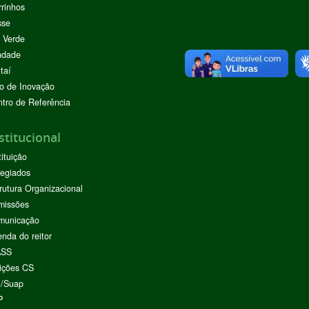
rinhos
sse
 Verde
ndade
taí
o de Inovação
tro de Referência
stitucional
tituição
egiados
rutura Organizacional
missões
municação
nda do reitor
ASS
ições CS
I/Suap
P