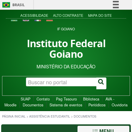
BRASIL
Simplifique!
ACESSIBILIDADE
ALTO CONTRASTE
MAPA DO SITE
Comunica BR
IF GOIANO
Participe
Instituto Federal
Acesso à informação
Goiano
Legislação
Canais
MINISTÉRIO DA EDUCAÇÃO
SUAP
Contato
Pag Tesouro
Biblioteca
AVA -
Moodle
Documentos
Sistema de eventos
Periódicos
Ouvidoria
PÁGINA INICIAL
>
ASSISTÊNCIA ESTUDANTIL
>
DOCUMENTOS
MENU