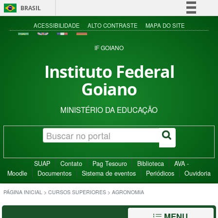
BRASIL
Simplifique!
ACESSIBILIDADE
ALTO CONTRASTE
MAPA DO SITE
Comunica BR
IF GOIANO
Participe
Instituto Federal
Acesso à informação
Goiano
Legislação
Canais
MINISTÉRIO DA EDUCAÇÃO
SUAP
Contato
Pag Tesouro
Biblioteca
AVA -
Moodle
Documentos
Sistema de eventos
Periódicos
Ouvidoria
PÁGINA INICIAL
>
CURSOS SUPERIORES
>
AGRONOMIA
MENU