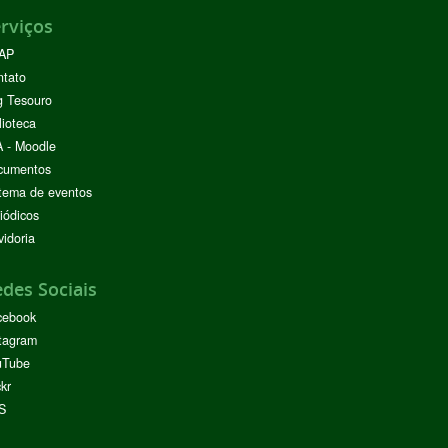
rviços
AP
ntato
g Tesouro
lioteca
 - Moodle
cumentos
tema de eventos
iódicos
idoria
des Sociais
cebook
tagram
uTube
ckr
S