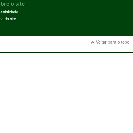
bre o site
ssibilidade
a do site
Voltar para o topo