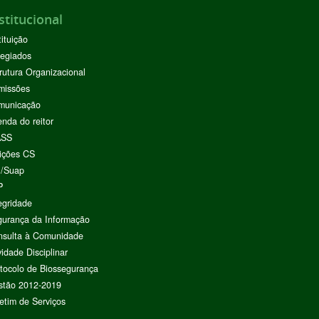
stitucional
tituição
egiados
rutura Organizacional
missões
municação
nda do reitor
ASS
ições CS
I/Suap
P
egridade
urança da Informação
nsulta à Comunidade
vidade Disciplinar
tocolo de Biossegurança
stão 2012-2019
etim de Serviços