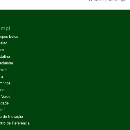
ampi
mpos Belos
alão
res
stalina
rolândia
meri
rá
rinhos
sse
 Verde
ndade
taí
o de Inovação
tro de Referência