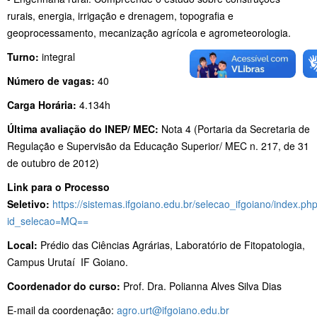
rurais, energia, irrigação e drenagem, topografia e
geoprocessamento, mecanização agrícola e agrometeorologia.
Turno:
integral
Número de vagas:
40
Carga Horária:
4.134h
Última avaliação do INEP/ MEC:
Nota 4 (Portaria da Secretaria de
Regulação e Supervisão da Educação Superior/ MEC n. 217, de 31
de outubro de 2012)
Link para o Processo
Seletivo:
https://sistemas.ifgoiano.edu.br/selecao_ifgoiano/index.ph
id_selecao=MQ==
Local:
Prédio das Ciências Agrárias, Laboratório de Fitopatologia,
Campus Urutaí IF Goiano.
Coordenador do curso:
Prof. Dra. Polianna Alves Silva Dias
E-mail da coordenação:
agro.urt@ifgoiano.edu.br