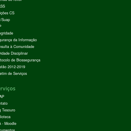
ASS
ições CS
I/Suap
P
egridade
urança da Informação
nsulta à Comunidade
vidade Disciplinar
tocolo de Biossegurança
stão 2012-2019
etim de Serviços
rviços
AP
ntato
g Tesouro
lioteca
 - Moodle
cumentos