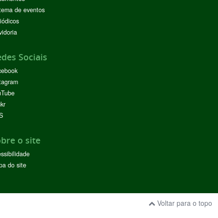
tema de eventos
iódicos
idoria
des Sociais
cebook
tagram
uTube
ckr
S
bre o site
ssibilidade
a do site
Voltar para o topo