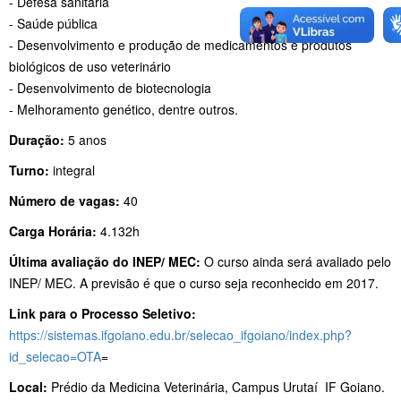
- Defesa sanitária
- Saúde pública
- Desenvolvimento e produção de medicamentos e produtos
biológicos de uso veterinário
- Desenvolvimento de biotecnologia
- Melhoramento genético, dentre outros.
Duração:
5 anos
Turno:
integral
Número de vagas:
40
Carga Horária:
4.132h
Última avaliação do INEP/ MEC:
O curso ainda será avaliado pelo
INEP/ MEC. A previsão é que o curso seja reconhecido em 2017.
Link para o Processo Seletivo:
https://sistemas.ifgoiano.edu.br/selecao_ifgoiano/index.php?
id_selecao=OTA
=
Local:
Prédio da Medicina Veterinária, Campus Urutaí IF Goiano.