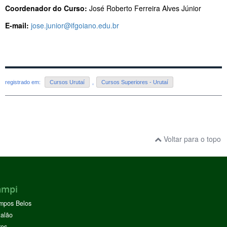
Coordenador do Curso:
José Roberto Ferreira Alves Júnior
E-mail:
jose.junior@ifgoiano.edu.br
registrado em:
Cursos Urutaí
,
Cursos Superiores - Urutaí
Voltar para o topo
ampi
mpos Belos
alão
res