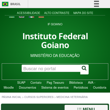
BRASIL
Simplifique!
ACESSIBILIDADE
ALTO CONTRASTE
MAPA DO SITE
Comunica BR
IF GOIANO
Participe
Instituto Federal
Acesso à informação
Goiano
Legislação
Canais
MINISTÉRIO DA EDUCAÇÃO
SUAP
Contato
Pag Tesouro
Biblioteca
AVA -
Moodle
Documentos
Sistema de eventos
Periódicos
Ouvidoria
PÁGINA INICIAL
>
CURSOS SUPERIORES
>
MEDICINA VETERINÁRIA
MENU