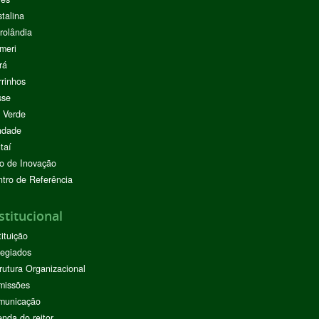
stalina
rolândia
meri
rá
rinhos
sse
 Verde
ndade
taí
o de Inovação
tro de Referência
stitucional
tituição
egiados
rutura Organizacional
missões
municação
nda do reitor