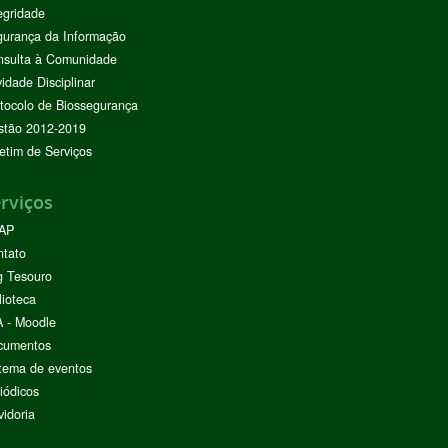
egridade
urança da Informação
nsulta à Comunidade
vidade Disciplinar
tocolo de Biossegurança
stão 2012-2019
etim de Serviços
rviços
AP
ntato
g Tesouro
lioteca
 - Moodle
cumentos
tema de eventos
iódicos
idoria