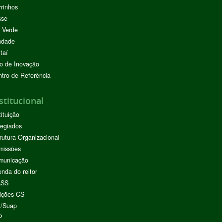
rinhos
sse
 Verde
ndade
taí
o de Inovação
tro de Referência
stitucional
tituição
egiados
rutura Organizacional
missões
municação
nda do reitor
ASS
ições CS
I/Suap
P