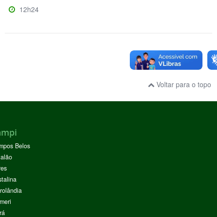
12h24
Voltar para o topo
ampi
mpos Belos
alão
res
stalina
rolândia
meri
rá