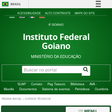
BRASIL
Simplifique!
ACESSIBILIDADE
ALTO CONTRASTE
MAPA DO SITE
Comunica BR
IF GOIANO
Participe
Instituto Federal
Acesso à informação
Goiano
Legislação
Canais
MINISTÉRIO DA EDUCAÇÃO
SUAP
Contato
Pag Tesouro
Biblioteca
AVA -
Moodle
Documentos
Sistema de eventos
Periódicos
Ouvidoria
PÁGINA INICIAL
>
CURSOS TÉCNICOS
MENU