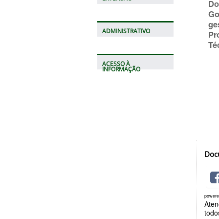
Do
Go
ge
ADMINISTRATIVO
Pr
Té
ACESSO À
INFORMAÇÃO
Doc
power
Aten
todo