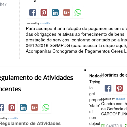
h47
powered by
social2s
Para acompanhar a relação de pagamentos em orde
das obrigações relativas ao fornecimento de bens, 
prestação de serviços, conforme orientado pela In
06/12/2016 SG/MPDG (para acessá-la clique aqui), 
Acompanhar Cronograma de Pagamentos Ceres La
Horários de 
Notice
:
egulamento de Atividades
Trying
ocentes
to
get
property
powered by
social2s
Quadro com ho
'state'
da Gerência d
of
CARGO/ FUN
non-
red by
social2s
Regulamento de Atividades
object
04/07/19