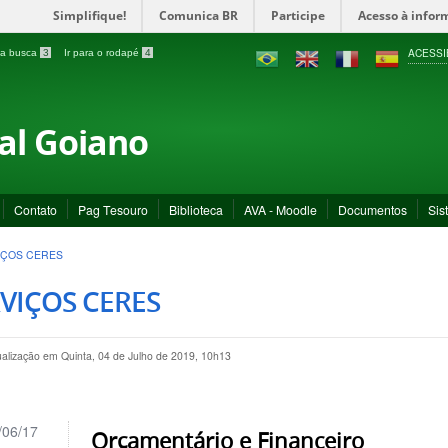
Simplifique!
Comunica BR
Participe
Acesso à infor
ACESSI
a a busca
3
Ir para o rodapé
4
ral Goiano
Contato
Pag Tesouro
Biblioteca
AVA - Moodle
Documentos
Sis
IÇOS CERES
VIÇOS CERES
ualização em Quinta, 04 de Julho de 2019, 10h13
/06/17
Orçamentário e Financeiro