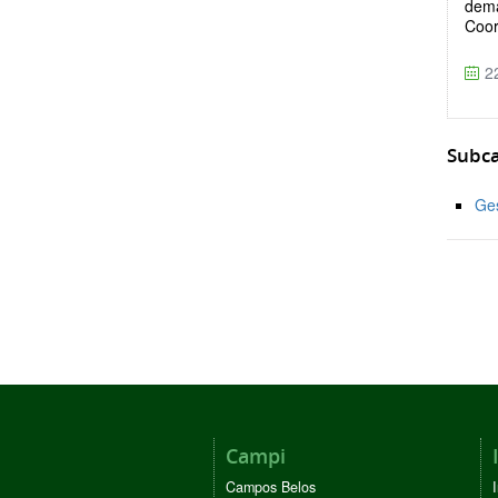
dema
Coor
22
Subca
Ges
Campi
Campos Belos