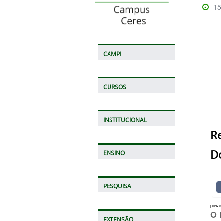
15
CAMPI
CURSOS
INSTITUCIONAL
R
D
ENSINO
PESQUISA
powe
O 
EXTENSÃO