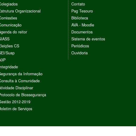
Colegiados
Contato
Estrutura Organizacional
Pag Tesouro
Comissões
Biblioteca
Comunicação
AVA - Moodle
Agenda do reitor
Documentos
SIASS
Sistema de eventos
Eleições CS
Periódicos
SEI/Suap
Ouvidoria
A3P
Integridade
Segurança da Informação
Consulta à Comunidade
Atividade Disciplinar
Protocolo de Biossegurança
Gestão 2012-2019
Boletim de Serviços