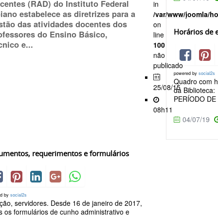
centes (RAD) do Instituto Federal
in
iano estabelece as diretrizes para a
/var/www/joomla/h
stão das atividades docentes dos
on
Horários de e
ofessores do Ensino Básico,
line
cnico e...
100
não
publicado
powered by
social2s
Quadro com ho
25/08/15
da Bibliote
PERÍODO DE 
08h11
04/07/19
umentos, requerimentos e formulários
ed by
social2s
ção, servidores. Desde 16 de janeiro de 2017,
s os formulários de cunho administrativo e