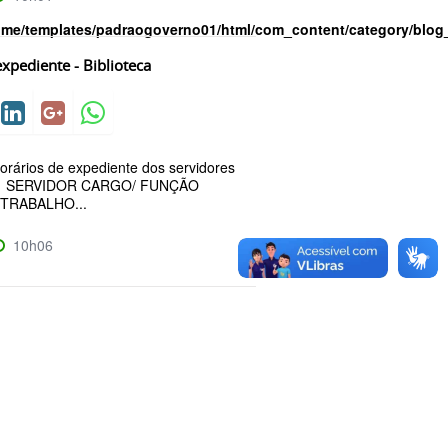
ome/templates/padraogoverno01/html/com_content/category/blog
xpediente - Biblioteca
rários de expediente dos servidores
ca: SERVIDOR CARGO/ FUNÇÃO
TRABALHO...
10h06