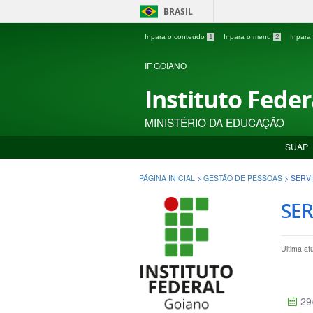
BRASIL
Ir para o conteúdo
1
Ir para o menu
2
Ir par
IF GOIANO
Instituto Fede
MINISTÉRIO DA EDUCAÇÃO
SUAP
PÁGINA INICIAL
>
GESTÃO DE PESSOAS
>
SERV
SER
Última at
29