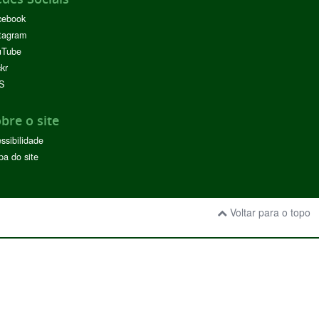
cebook
tagram
uTube
ckr
S
bre o site
ssibilidade
a do site
Voltar para o topo