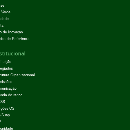
sse
 Verde
ndade
taí
o de Inovação
tro de Referência
stitucional
tituição
egiados
rutura Organizacional
missões
municação
nda do reitor
ASS
ições CS
I/Suap
P
egridade