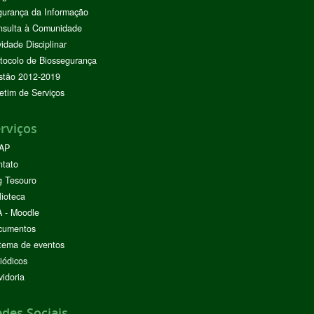
urança da Informação
nsulta à Comunidade
vidade Disciplinar
tocolo de Biossegurança
stão 2012-2019
etim de Serviços
rviços
AP
ntato
g Tesouro
lioteca
 - Moodle
cumentos
tema de eventos
iódicos
idoria
des Sociais