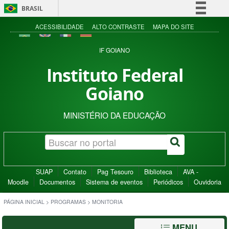
BRASIL
Simplifique!
ACESSIBILIDADE
ALTO CONTRASTE
MAPA DO SITE
Comunica BR
IF GOIANO
Participe
Instituto Federal
Acesso à informação
Goiano
Legislação
Canais
MINISTÉRIO DA EDUCAÇÃO
SUAP
Contato
Pag Tesouro
Biblioteca
AVA -
Moodle
Documentos
Sistema de eventos
Periódicos
Ouvidoria
PÁGINA INICIAL
>
PROGRAMAS
>
MONITORIA
MENU