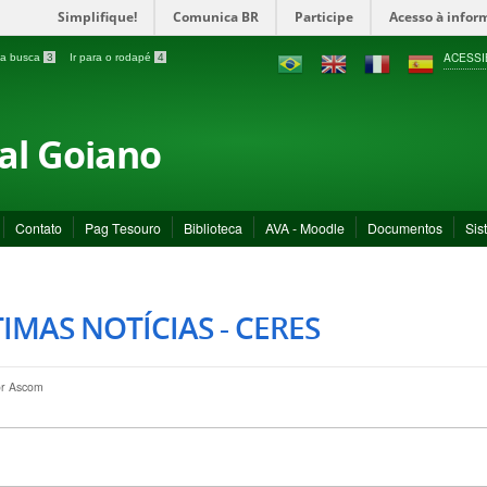
Simplifique!
Comunica BR
Participe
Acesso à infor
ACESSI
a a busca
3
Ir para o rodapé
4
ral Goiano
Contato
Pag Tesouro
Biblioteca
AVA - Moodle
Documentos
Sis
IMAS NOTÍCIAS - CERES
or
Ascom