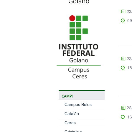
23
09
22
18
CAMPI
Campos Belos
22
Catalão
16
Ceres
Cristalina