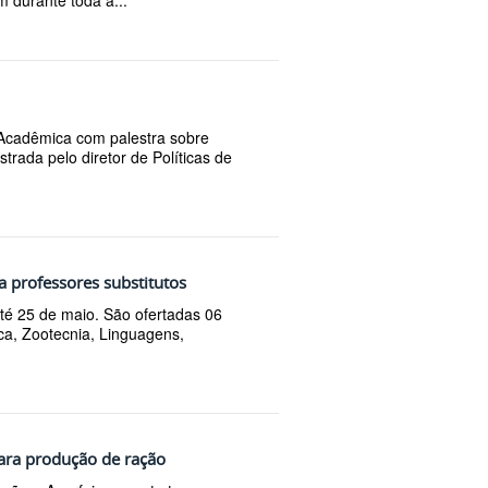
m durante toda a...
Acadêmica com palestra sobre
trada pelo diretor de Políticas de
 professores substitutos
até 25 de maio. São ofertadas 06
ca, Zootecnia, Linguagens,
para produção de ração