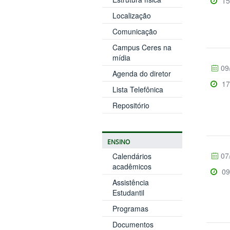
15
Localização
Comunicação
Campus Ceres na
mídia
09
Agenda do diretor
17
Lista Telefônica
Repositório
ENSINO
07
Calendários
acadêmicos
09
Assistência
Estudantil
Programas
Documentos