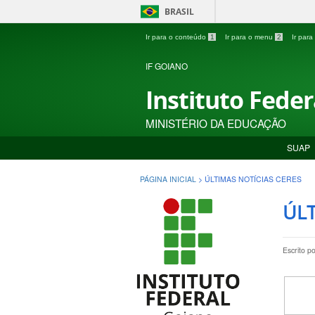
BRASIL
Ir para o conteúdo
1
Ir para o menu
2
Ir par
IF GOIANO
Instituto Fede
MINISTÉRIO DA EDUCAÇÃO
SUAP
PÁGINA INICIAL
>
ÚLTIMAS NOTÍCIAS CERES
ÚLT
Escrito p