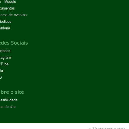
 - Moodle
cumentos
tema de eventos
iódicos
idoria
des Sociais
cebook
tagram
uTube
ckr
S
bre o site
ssibilidade
a do site