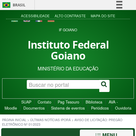
BRASIL
Simplifique!
ACESSIBILIDADE
ALTO CONTRASTE
MAPA DO SITE
Comunica BR
IF GOIANO
Participe
Instituto Federal
Acesso à informação
Goiano
Legislação
Canais
MINISTÉRIO DA EDUCAÇÃO
SUAP
Contato
Pag Tesouro
Biblioteca
AVA -
Moodle
Documentos
Sistema de eventos
Periódicos
Ouvidoria
PÁGINA INICIAL
>
ÚLTIMAS NOTÍCIAS IPORÁ
>
AVISO DE LICITAÇÃO: PREGÃO
ELETRÔNICO Nº 01/2023
MENU