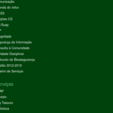
municação
nda do reitor
ASS
ições CS
I/Suap
P
egridade
urança da Informação
nsulta à Comunidade
vidade Disciplinar
tocolo de Biossegurança
stão 2012-2019
etim de Serviços
rviços
AP
ntato
g Tesouro
lioteca