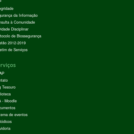
P
egridade
urança da Informação
nsulta à Comunidade
vidade Disciplinar
tocolo de Biossegurança
stão 2012-2019
etim de Serviços
rviços
AP
ntato
g Tesouro
lioteca
 - Moodle
cumentos
tema de eventos
iódicos
idoria