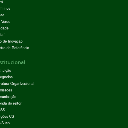
rá
rinhos
sse
 Verde
ndade
taí
o de Inovação
tro de Referência
stitucional
tituição
egiados
rutura Organizacional
missões
municação
nda do reitor
ASS
ições CS
I/Suap