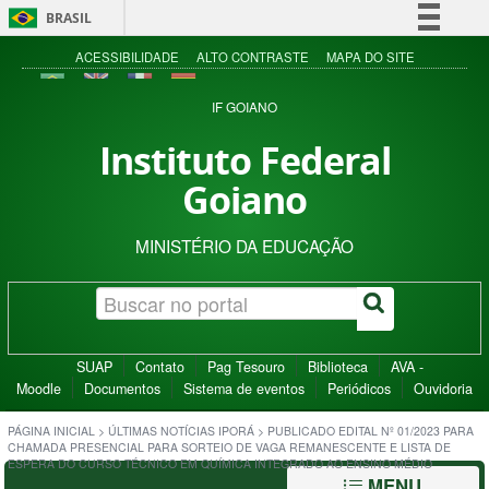
BRASIL
Simplifique!
ACESSIBILIDADE
ALTO CONTRASTE
MAPA DO SITE
Comunica BR
IF GOIANO
Participe
Instituto Federal
Acesso à informação
Goiano
Legislação
Canais
MINISTÉRIO DA EDUCAÇÃO
SUAP
Contato
Pag Tesouro
Biblioteca
AVA -
Moodle
Documentos
Sistema de eventos
Periódicos
Ouvidoria
PÁGINA INICIAL
>
ÚLTIMAS NOTÍCIAS IPORÁ
>
PUBLICADO EDITAL Nº 01/2023 PARA
CHAMADA PRESENCIAL PARA SORTEIO DE VAGA REMANESCENTE E LISTA DE
ESPERA DO CURSO TÉCNICO EM QUÍMICA INTEGRADO AO ENSINO MÉDIO
MENU