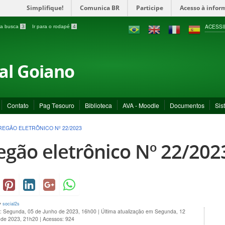
Simplifique!
Comunica BR
Participe
Acesso à infor
ACESSI
a a busca
3
Ir para o rodapé
4
ral Goiano
Contato
Pag Tesouro
Biblioteca
AVA - Moodle
Documentos
Sis
REGÃO ELETRÔNICO Nº 22/2023
egão eletrônico Nº 22/202
y
social2s
o: Segunda, 05 de Junho de 2023, 16h00
|
Última atualização em Segunda, 12
 de 2023, 21h20
|
Acessos: 924