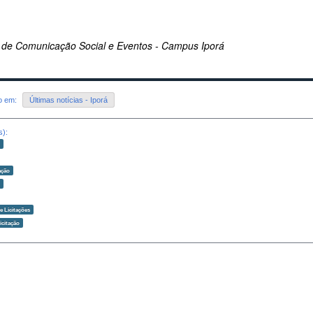
 de Comunicação Social e Eventos - Campus Iporá
do em:
Últimas notícias - Iporá
s):
o
ação
o
 Licitações
icitação