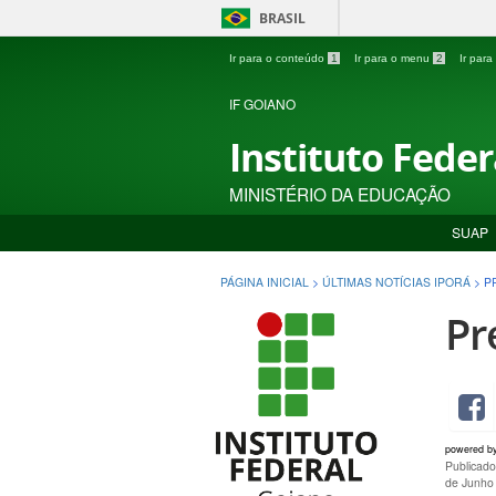
BRASIL
Ir para o conteúdo
1
Ir para o menu
2
Ir par
IF GOIANO
Instituto Fede
MINISTÉRIO DA EDUCAÇÃO
SUAP
PÁGINA INICIAL
>
ÚLTIMAS NOTÍCIAS IPORÁ
>
P
Pr
powered b
Publicad
de Junho