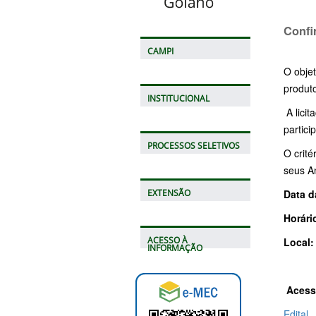
Confi
CAMPI
O objet
produto
INSTITUCIONAL
A licit
partici
PROCESSOS SELETIVOS
O crit
seus A
Data d
EXTENSÃO
Horári
ACESSO À
Local
INFORMAÇÃO
Acess
Edital