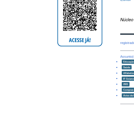
Núcleo
registra
Assunto(
Educaçã
Saúde
Alfabetiz
IF Goian
2021
Compras e
Aviso de l