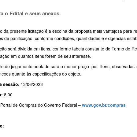
ra o Edital e seus anexos.
o da presente licitação é a escolha da proposta mais vantajosa para r
s de panificação, conforme condições, quantidades e exigências estabe
ação será dividida em itens, conforme tabela constante do Termo de Ref
pação em quantos itens forem de seu interesse.
ério de julgamento adotado será o menor preço por itens, observadas a
nexos quanto às especificações do objeto.
a sessão:
13/06/2023
o:
8:00
:
Portal de Compras do Governo Federal
–
www.gov.br/compras
e: