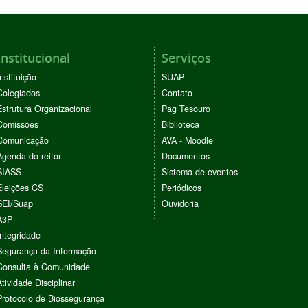
Institucional
Serviços
Instituição
SUAP
Colegiados
Contato
Estrutura Organizacional
Pag Tesouro
Comissões
Biblioteca
Comunicação
AVA - Moodle
Agenda do reitor
Documentos
SIASS
Sistema de eventos
Eleições CS
Periódicos
SEI/Suap
Ouvidoria
A3P
Integridade
Segurança da Informação
Consulta à Comunidade
Atividade Disciplinar
Protocolo de Biossegurança