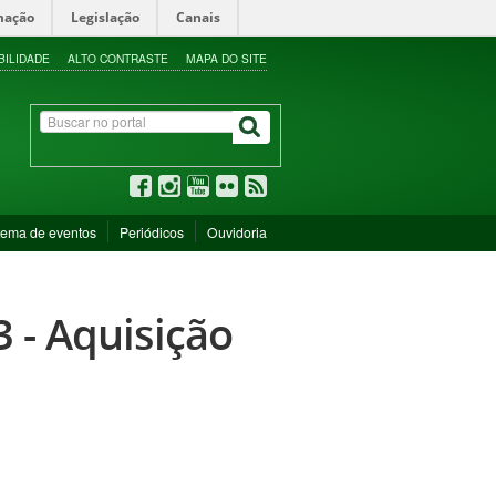
mação
Legislação
Canais
BILIDADE
ALTO CONTRASTE
MAPA DO SITE
tema de eventos
Periódicos
Ouvidoria
 - Aquisição