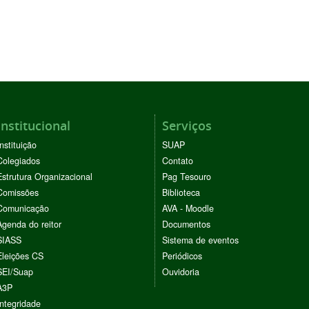
Institucional
Serviços
Instituição
SUAP
Colegiados
Contato
Estrutura Organizacional
Pag Tesouro
Comissões
Biblioteca
Comunicação
AVA - Moodle
Agenda do reitor
Documentos
SIASS
Sistema de eventos
Eleições CS
Periódicos
SEI/Suap
Ouvidoria
A3P
Integridade