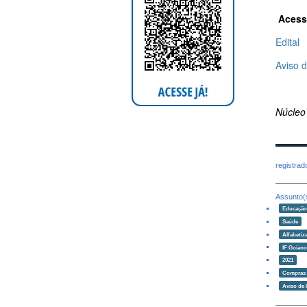
Acess
Edital
Aviso d
Núcleo
registra
Assunto(
Educaçã
Saúde
Alfabetiz
IF Goian
2021
Compras e
Aviso de l