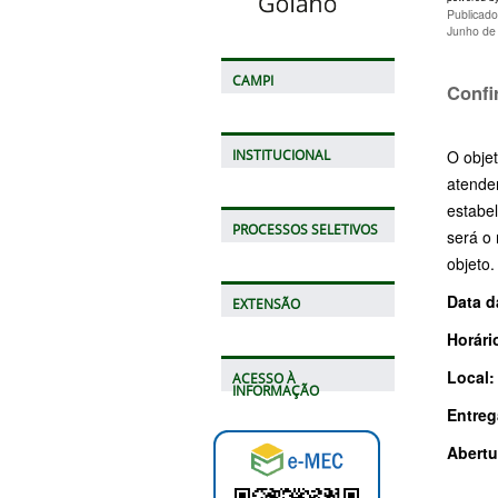
Publicad
Junho de
CAMPI
Confi
O objet
INSTITUCIONAL
atender
estabel
PROCESSOS SELETIVOS
será o
objeto.
Data d
EXTENSÃO
Horári
Local:
ACESSO À
INFORMAÇÃO
Entreg
Abertu