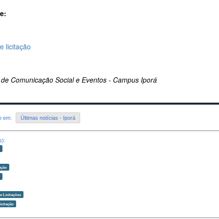
e:
e licitação
 de Comunicação Social e Eventos - Campus Iporá
do em:
Últimas notícias - Iporá
s):
o
ação
o
 Licitações
icitação