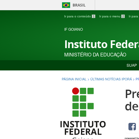
BRASIL
Ir para o conteúdo
1
Ir para o menu
2
Ir par
IF GOIANO
Instituto Fede
MINISTÉRIO DA EDUCAÇÃO
SUAP
PÁGINA INICIAL
>
ÚLTIMAS NOTÍCIAS IPORÁ
>
P
Pr
de
powered b