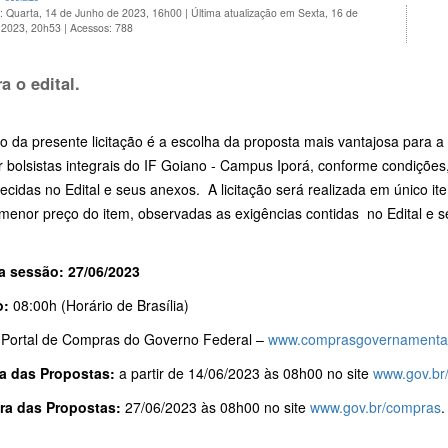
o: Quarta, 14 de Junho de 2023, 16h00
|
Última atualização em Sexta, 16 de
 2023, 20h53
|
Acessos: 788
ra o edital.
o da presente licitação é a escolha da proposta mais vantajosa para a
 bolsistas integrais do IF Goiano - Campus Iporá, conforme condições
ecidas no Edital e seus anexos. A licitação será realizada em único it
 menor preço do item, observadas as exigências contidas no Edital e 
a sessão: 27/06/2023
o:
08:00h (Horário de Brasília)
Portal de Compras do Governo Federal –
www.comprasgovernamentai
a das Propostas:
a partir de 14/06/2023 às 08h00 no site
www.gov.br
ra das Propostas:
27/06/2023 às 08h00 no site
www.gov.br/compras
.