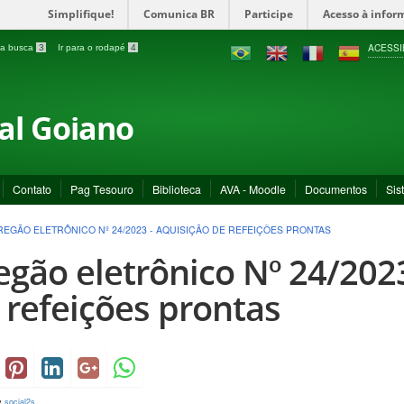
Simplifique!
Comunica BR
Participe
Acesso à infor
ACESSI
a a busca
3
Ir para o rodapé
4
ral Goiano
Contato
Pag Tesouro
Biblioteca
AVA - Moodle
Documentos
Sis
REGÃO ELETRÔNICO Nº 24/2023 - AQUISIÇÃO DE REFEIÇÕES PRONTAS
egão eletrônico Nº 24/2023
 refeições prontas
y
social2s