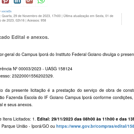
y
social2s
o: Quarta, 29 de Novembro de 2023, 17h00
|
Última atualização em Sexta, 01 de
 de 2023, 02h16
|
Acessos: 958
cado Edital e anexos.
or-geral do Campus Iporá do Instituto Federal Goiano divulga o presen
rência Nº 00003/2023 - UASG 158124
cesso: 23220001556202329.
to da presente licitação é a prestação do serviço de obra de cons
ção Fazenda Escola do IF Goiano Campus Iporá conforme condições, 
al e seus anexos.
e Itens Licitados: 1.
Edital: 29/11/2023 das 08h00 às 11h00 e das 13
, Parque União - Iporá/GO ou
https://www.gov.br/compras/edital/15