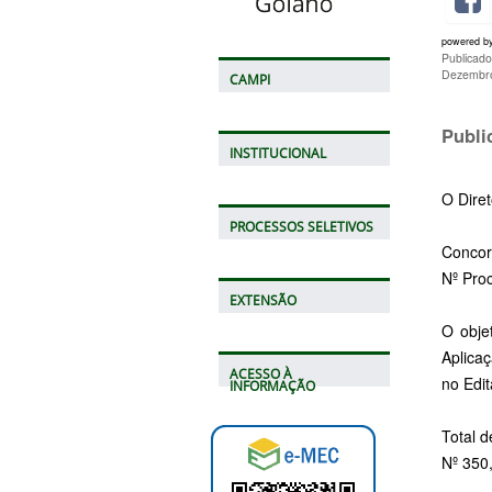
powered b
Publicad
Dezembro
CAMPI
Publi
INSTITUCIONAL
O Diret
PROCESSOS SELETIVOS
Concor
Nº Pro
EXTENSÃO
O obje
Aplica
ACESSO À
no Edit
INFORMAÇÃO
Total d
Nº 350