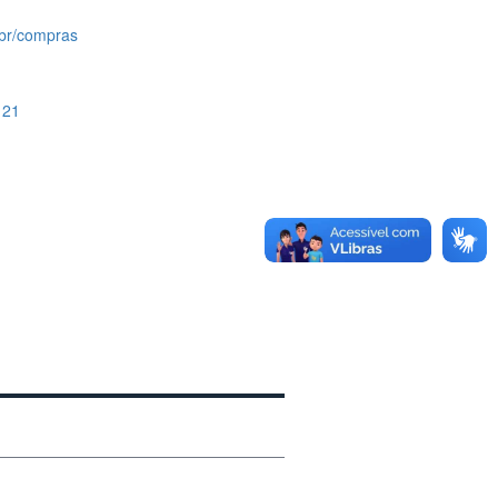
br/compras
121