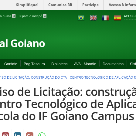
Simplifique!
Comunica BR
Participe
Acesso à infor
ACESSI
a a busca
3
Ir para o rodapé
4
ral Goiano
Contato
Pag Tesouro
Biblioteca
AVA - Moodle
Documentos
Sis
VISO DE LICITAÇÃO: CONSTRUÇÃO DO CTA - CENTRO TECNOLÓGICO DE APLICAÇÃO 
iso de Licitação: construç
ntro Tecnológico de Apli
cola do IF Goiano Campus