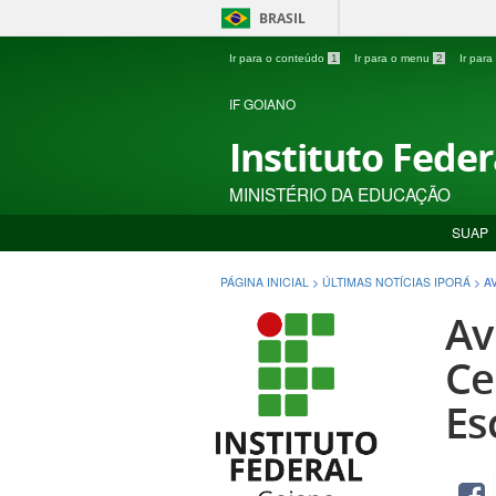
BRASIL
Ir para o conteúdo
1
Ir para o menu
2
Ir par
IF GOIANO
Instituto Fede
MINISTÉRIO DA EDUCAÇÃO
SUAP
PÁGINA INICIAL
>
ÚLTIMAS NOTÍCIAS IPORÁ
>
A
Av
Ce
Es