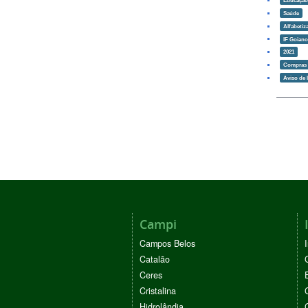
Saúde
Alfabetiz
IF Goian
2021
Compras e
Aviso de l
Campi
Campos Belos
Catalão
Ceres
Cristalina
Hidrolândia