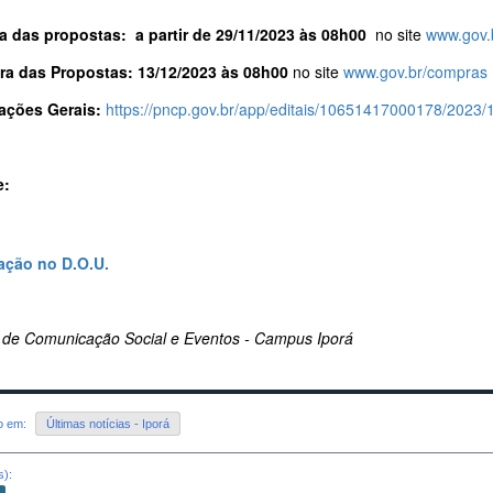
a das propostas:
a partir de 29/11/2023 às 08h00
no site
www.gov.
ra das Propostas: 13/12/2023 às 08h00
no site
www.gov.br/compras
ações Gerais:
https://pncp.gov.br/app/editais/10651417000178/2023/
e:
ação no D.O.U.
 de Comunicação Social e Eventos - Campus Iporá
do em:
Últimas notícias - Iporá
s):
o