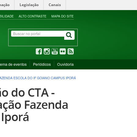
mação
Legislação
Canais
BILIDADE
ALTO CONTRASTE
MAPA DO SITE
tema de eventos
Periódicos
Ouvidoria
FAZENDA ESCOLA DO IF GOIANO CAMPUS IPORÁ
ão do CTA -
cação Fazenda
 Iporá