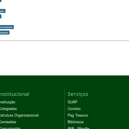
ação
o
 Licitações
icitação
Institucional
Serviços
Instituição
SUAP
Colegiados
Contato
Estrutura Organizacional
Pag Tesouro
Comissões
Biblioteca
Comunicação
AVA - Moodle