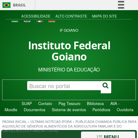
BRASIL
Simplifique!
ACESSIBILIDADE
ALTO CONTRASTE
MAPA DO SITE
Comunica BR
IF GOIANO
Participe
Instituto Federal
Acesso à informação
Goiano
Legislação
Canais
MINISTÉRIO DA EDUCAÇÃO
SUAP
Contato
Pag Tesouro
Biblioteca
AVA -
Moodle
Documentos
Sistema de eventos
Periódicos
Ouvidoria
PÁGINA INICIAL
>
ÚLTIMAS NOTÍCIAS IPORÁ
>
PUBLICADA CHAMADA PÚBLICA PARA
AQUISIÇÃO DE GÊNEROS ALIMENTÍCIOS DA AGRICULTURA FAMILIAR E DO
EMPREENDEDOR FAMILIAR RURAL
MENU