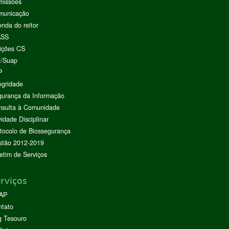
missões
municação
nda do reitor
ASS
ições CS
I/Suap
P
egridade
urança da Informação
nsulta à Comunidade
vidade Disciplinar
tocolo de Biossegurança
stão 2012-2019
etim de Serviços
rviços
AP
ntato
g Tesouro