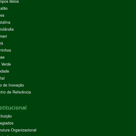
mpos Belos
alão
res
stalina
rolândia
meri
rá
rinhos
sse
 Verde
ndade
taí
o de Inovação
tro de Referência
stitucional
tituição
egiados
rutura Organizacional