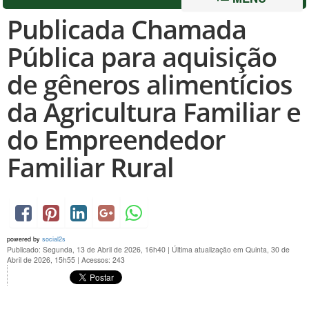
Publicada Chamada
Pública para aquisição
de gêneros alimentícios
da Agricultura Familiar e
do Empreendedor
Familiar Rural
powered by
social2s
Publicado: Segunda, 13 de Abril de 2026, 16h40
|
Última atualização em Quinta, 30 de
Abril de 2026, 15h55
|
Acessos: 243