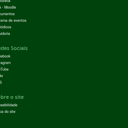
lioteca
 - Moodle
cumentos
tema de eventos
iódicos
idoria
des Sociais
cebook
tagram
uTube
ckr
S
bre o site
ssibilidade
a do site