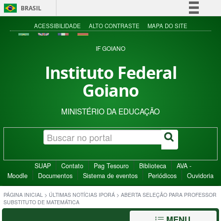
BRASIL
Simplifique!
ACESSIBILIDADE
ALTO CONTRASTE
MAPA DO SITE
Comunica BR
IF GOIANO
Participe
Instituto Federal
Acesso à informação
Goiano
Legislação
Canais
MINISTÉRIO DA EDUCAÇÃO
SUAP
Contato
Pag Tesouro
Biblioteca
AVA -
Moodle
Documentos
Sistema de eventos
Periódicos
Ouvidoria
PÁGINA INICIAL
>
ÚLTIMAS NOTÍCIAS IPORÁ
>
ABERTA SELEÇÃO PARA PROFESSOR
SUBSTITUTO DE MATEMÁTICA
MENU