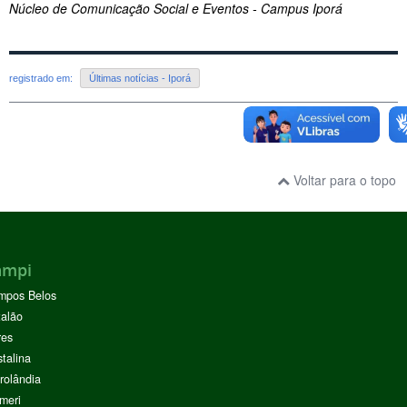
Núcleo de Comunicação Social e Eventos - Campus Iporá
registrado em:
Últimas notícias - Iporá
Voltar para o topo
ampi
mpos Belos
alão
res
stalina
rolândia
meri