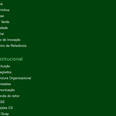
rá
rinhos
sse
 Verde
ndade
taí
o de Inovação
tro de Referência
stitucional
tituição
egiados
rutura Organizacional
missões
municação
nda do reitor
ASS
ições CS
I/Suap