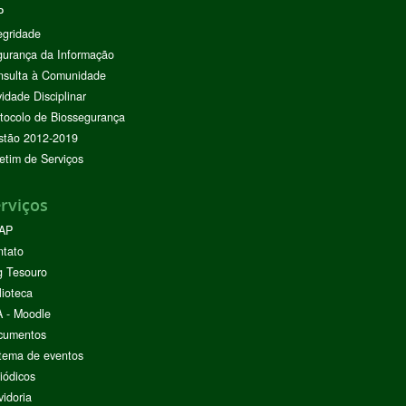
P
egridade
urança da Informação
nsulta à Comunidade
vidade Disciplinar
tocolo de Biossegurança
stão 2012-2019
etim de Serviços
rviços
AP
ntato
g Tesouro
lioteca
 - Moodle
cumentos
tema de eventos
iódicos
idoria