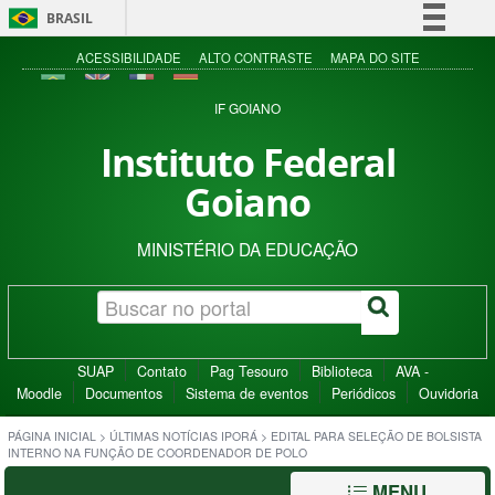
BRASIL
Simplifique!
ACESSIBILIDADE
ALTO CONTRASTE
MAPA DO SITE
Comunica BR
IF GOIANO
Participe
Instituto Federal
Acesso à informação
Goiano
Legislação
Canais
MINISTÉRIO DA EDUCAÇÃO
SUAP
Contato
Pag Tesouro
Biblioteca
AVA -
Moodle
Documentos
Sistema de eventos
Periódicos
Ouvidoria
PÁGINA INICIAL
>
ÚLTIMAS NOTÍCIAS IPORÁ
>
EDITAL PARA SELEÇÃO DE BOLSISTA
INTERNO NA FUNÇÃO DE COORDENADOR DE POLO
MENU