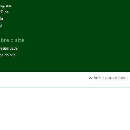
tagram
uTube
ckr
S
bre o site
ssibilidade
a do site
Voltar para o topo