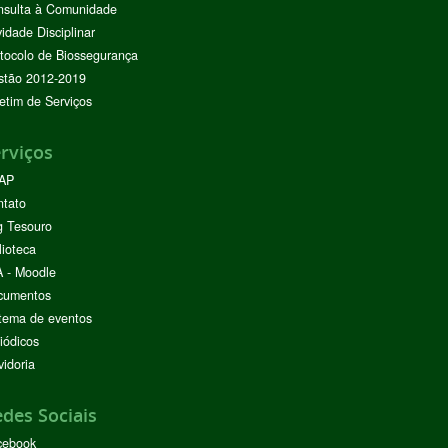
nsulta à Comunidade
vidade Disciplinar
tocolo de Biossegurança
stão 2012-2019
etim de Serviços
rviços
AP
ntato
g Tesouro
lioteca
 - Moodle
cumentos
tema de eventos
iódicos
idoria
des Sociais
cebook