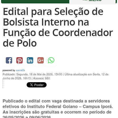
Edital para Seleção de
Bolsista Interno na
Função de Coordenador
de Polo
powered by
social2s
Publicado: Segunda, 18 de Mai de 2026, 15h00
|
Última atualização em Sexta, 12 de
Junho de 2026, 16h15
|
Acessos: 660
Publicado o edital com vaga destinada a servidores
efetivos do
Instituto Federal Goiano
– Campus Iporá.
As inscrições são gratuitas e ocorrem no período de
26/05/2026 a 09/06/2026.