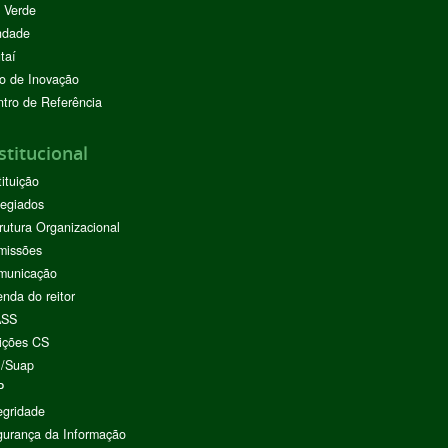
 Verde
ndade
taí
o de Inovação
tro de Referência
stitucional
tituição
egiados
rutura Organizacional
missões
municação
nda do reitor
ASS
ições CS
I/Suap
P
egridade
urança da Informação