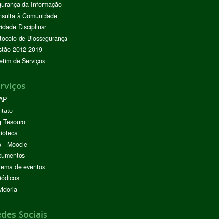
urança da Informação
nsulta à Comunidade
vidade Disciplinar
tocolo de Biossegurança
stão 2012-2019
etim de Serviços
rviços
AP
ntato
g Tesouro
lioteca
 - Moodle
cumentos
tema de eventos
iódicos
idoria
des Sociais