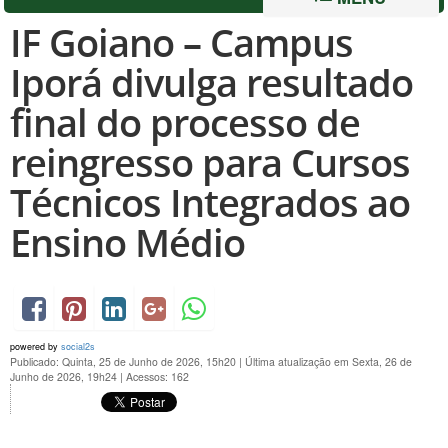
IF Goiano – Campus
Iporá divulga resultado
final do processo de
reingresso para Cursos
Técnicos Integrados ao
Ensino Médio
powered by
social2s
Publicado: Quinta, 25 de Junho de 2026, 15h20
|
Última atualização em Sexta, 26 de
Junho de 2026, 19h24
|
Acessos: 162