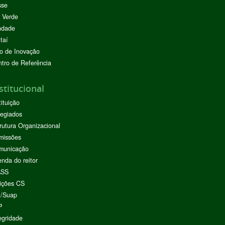
sse
 Verde
ndade
taí
o de Inovação
tro de Referência
stitucional
tituição
egiados
rutura Organizacional
missões
municação
nda do reitor
ASS
ições CS
I/Suap
P
egridade