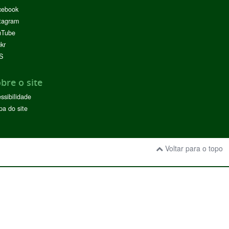
cebook
tagram
uTube
ckr
S
bre o site
ssibilidade
a do site
Voltar para o topo