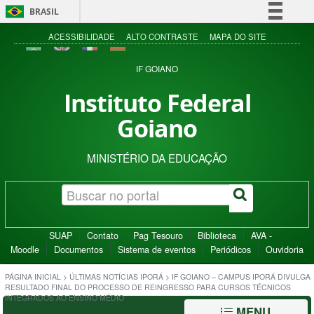
BRASIL
Simplifique!
ACESSIBILIDADE
ALTO CONTRASTE
MAPA DO SITE
Comunica BR
IF GOIANO
Participe
Instituto Federal
Acesso à informação
Goiano
Legislação
Canais
MINISTÉRIO DA EDUCAÇÃO
SUAP
Contato
Pag Tesouro
Biblioteca
AVA -
Moodle
Documentos
Sistema de eventos
Periódicos
Ouvidoria
PÁGINA INICIAL
>
ÚLTIMAS NOTÍCIAS IPORÁ
>
IF GOIANO – CAMPUS IPORÁ DIVULGA
RESULTADO FINAL DO PROCESSO DE REINGRESSO PARA CURSOS TÉCNICOS
INTEGRADOS AO ENSINO MÉDIO
MENU