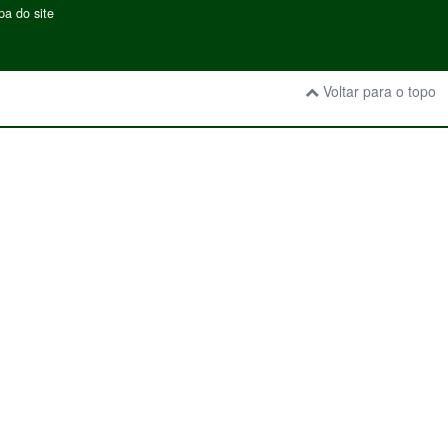
a do site
Voltar para o topo