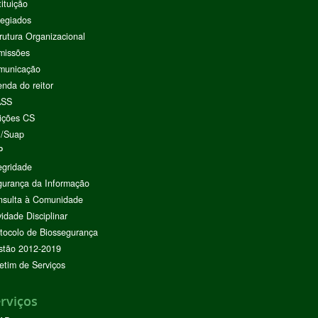
tituição
egiados
rutura Organizacional
missões
municação
nda do reitor
ASS
ições CS
I/Suap
P
egridade
urança da Informação
nsulta à Comunidade
vidade Disciplinar
tocolo de Biossegurança
stão 2012-2019
etim de Serviços
rviços