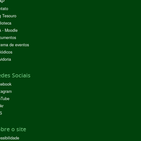
AP
ntato
g Tesouro
lioteca
 - Moodle
cumentos
tema de eventos
iódicos
idoria
des Sociais
cebook
tagram
uTube
ckr
S
bre o site
ssibilidade