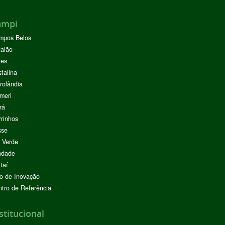
ampi
mpos Belos
alão
res
stalina
rolândia
meri
rá
rinhos
sse
 Verde
ndade
taí
o de Inovação
tro de Referência
stitucional