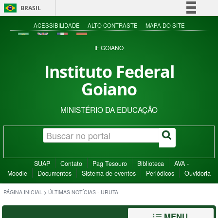
BRASIL
Simplifique!
ACESSIBILIDADE
ALTO CONTRASTE
MAPA DO SITE
Comunica BR
IF GOIANO
Participe
Instituto Federal
Acesso à informação
Goiano
Legislação
Canais
MINISTÉRIO DA EDUCAÇÃO
SUAP
Contato
Pag Tesouro
Biblioteca
AVA -
Moodle
Documentos
Sistema de eventos
Periódicos
Ouvidoria
PÁGINA INICIAL
>
ÚLTIMAS NOTÍCIAS - URUTAI
MENU