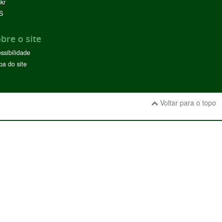
ckr
S
bre o site
ssibilidade
a do site
Voltar para o topo