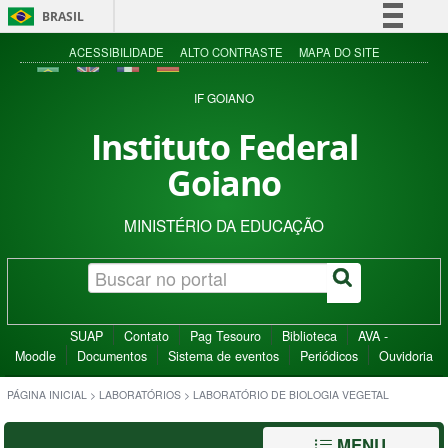
BRASIL
Simplifique!
ACESSIBILIDADE
ALTO CONTRASTE
MAPA DO SITE
Comunica BR
IF GOIANO
Participe
Instituto Federal
Acesso à informação
Goiano
Legislação
Canais
MINISTÉRIO DA EDUCAÇÃO
SUAP
Contato
Pag Tesouro
Biblioteca
AVA -
Moodle
Documentos
Sistema de eventos
Periódicos
Ouvidoria
PÁGINA INICIAL
>
LABORATÓRIOS
>
LABORATÓRIO DE BIOLOGIA VEGETAL
MENU