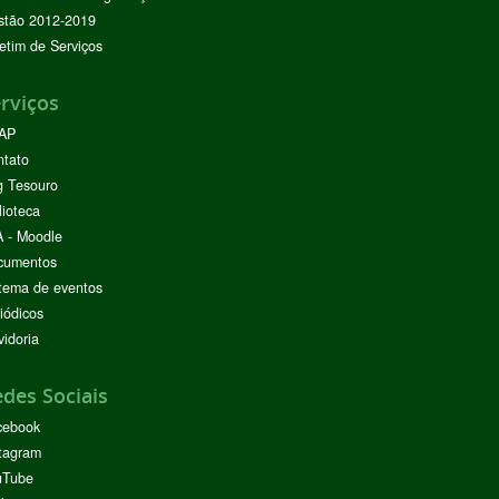
stão 2012-2019
etim de Serviços
rviços
AP
ntato
g Tesouro
lioteca
 - Moodle
cumentos
tema de eventos
iódicos
idoria
des Sociais
cebook
tagram
uTube