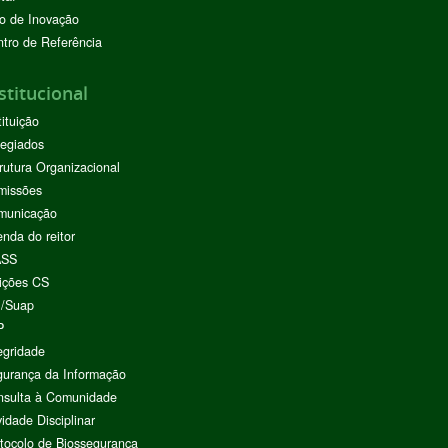
o de Inovação
tro de Referência
stitucional
tituição
egiados
rutura Organizacional
missões
municação
nda do reitor
ASS
ições CS
I/Suap
P
egridade
urança da Informação
nsulta à Comunidade
vidade Disciplinar
tocolo de Biossegurança