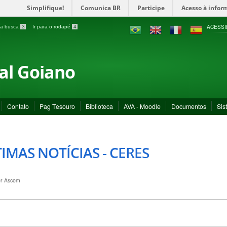
Simplifique!
Comunica BR
Participe
Acesso à infor
ACESSI
a a busca
3
Ir para o rodapé
4
ral Goiano
Contato
Pag Tesouro
Biblioteca
AVA - Moodle
Documentos
Sis
IMAS NOTÍCIAS - CERES
or
Ascom