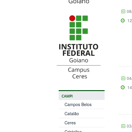
08
12
04
14
CAMPI
Campos Belos
Catalão
Ceres
03
Cristalina