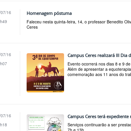
/07/16
Homenagem póstuma
h49
Faleceu nesta quinta-feira, 14, o professor Benedito Oli
Ceres
/07/16
Campus Ceres realizará III Dia
h07
Evento ocorrerá nos dias 8 e 9 de 
Além de apresentar a equoterapia
comemoração aos 11 anos do traba
/07/16
Campus Ceres terá expediente r
h18
Serviços continuarão a ser pres
7h e 13h