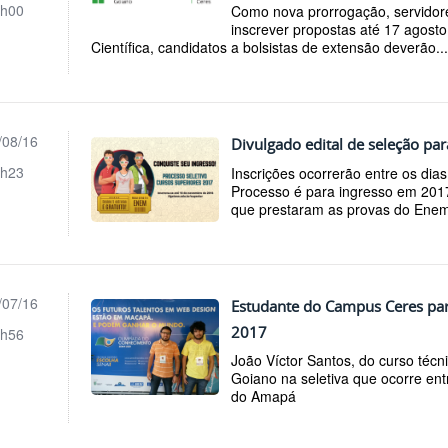
h00
Como nova prorrogação, servido
inscrever propostas até 17 agosto
Científica, candidatos a bolsistas de extensão deverão..
/08/16
Divulgado edital de seleção par
h23
Inscrições ocorrerão entre os di
Processo é para ingresso em 2017
que prestaram as provas do Ene
/07/16
Estudante do Campus Ceres parti
2017
h56
João Víctor Santos, do curso técn
Goiano na seletiva que ocorre ent
do Amapá