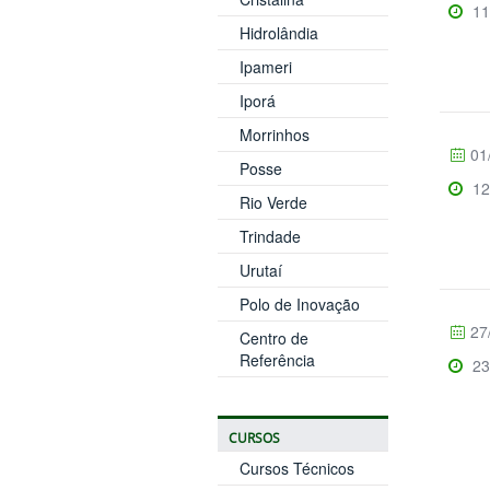
11
Hidrolândia
Ipameri
Iporá
Morrinhos
01
Posse
12
Rio Verde
Trindade
Urutaí
Polo de Inovação
27
Centro de
Referência
23
CURSOS
Cursos Técnicos