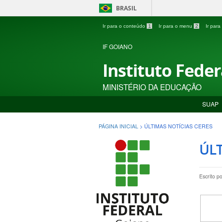
BRASIL
Ir para o conteúdo
1
Ir para o menu
2
Ir par
IF GOIANO
Instituto Fede
MINISTÉRIO DA EDUCAÇÃO
SUAP
PÁGINA INICIAL
>
ÚLTIMAS NOTÍCIAS CERES
ÚLT
Escrito p