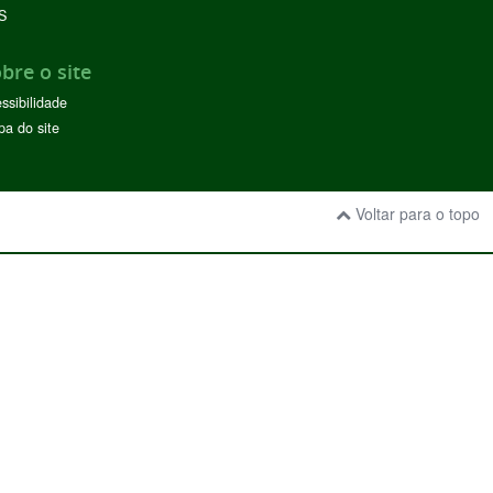
S
bre o site
ssibilidade
a do site
Voltar para o topo