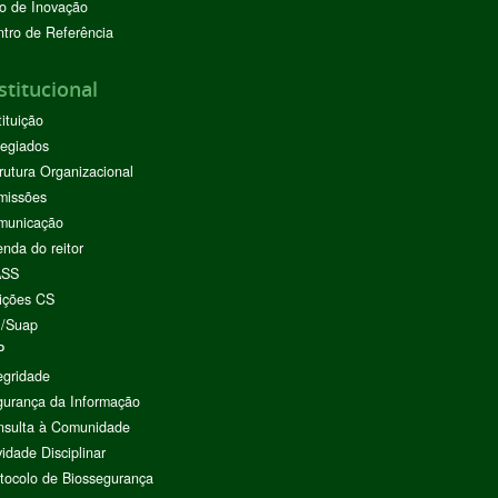
o de Inovação
tro de Referência
stitucional
tituição
egiados
rutura Organizacional
missões
municação
nda do reitor
ASS
ições CS
I/Suap
P
egridade
urança da Informação
nsulta à Comunidade
vidade Disciplinar
tocolo de Biossegurança