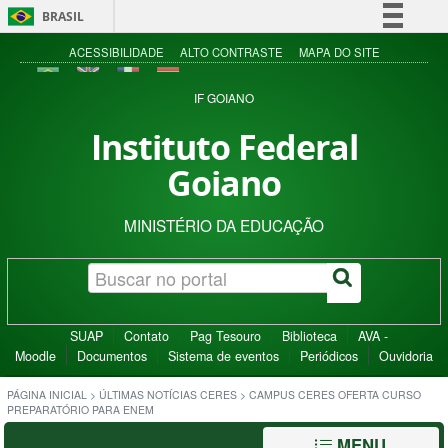
BRASIL
Simplifique!
ACESSIBILIDADE
ALTO CONTRASTE
MAPA DO SITE
Comunica BR
IF GOIANO
Participe
Instituto Federal
Acesso à informação
Goiano
Legislação
Canais
MINISTÉRIO DA EDUCAÇÃO
SUAP
Contato
Pag Tesouro
Biblioteca
AVA -
Moodle
Documentos
Sistema de eventos
Periódicos
Ouvidoria
PÁGINA INICIAL
>
ÚLTIMAS NOTÍCIAS CERES
>
CAMPUS CERES OFERTA CURSO
PREPARATÓRIO PARA ENEM
MENU