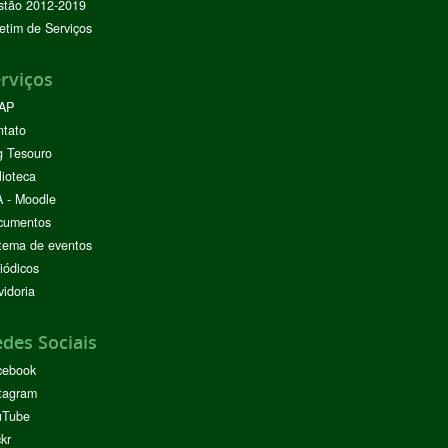
stão 2012-2019
etim de Serviços
rviços
AP
ntato
g Tesouro
lioteca
 - Moodle
cumentos
tema de eventos
iódicos
idoria
des Sociais
cebook
tagram
uTube
ckr