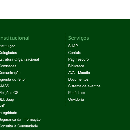
Institucional
Serviços
Instituição
SUAP
Colegiados
Contato
Estrutura Organizacional
Pag Tesouro
Comissões
Biblioteca
Comunicação
AVA - Moodle
Agenda do reitor
Documentos
SIASS
Sistema de eventos
Eleições CS
Periódicos
SEI/Suap
Ouvidoria
A3P
Integridade
Segurança da Informação
Consulta à Comunidade