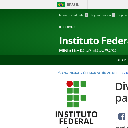
BRASIL
Ir para o conteúdo
1
Ir para o menu
2
Ir par
IF GOIANO
Instituto Fede
MINISTÉRIO DA EDUCAÇÃO
SUAP
PÁGINA INICIAL
>
ÚLTIMAS NOTÍCIAS CERES
>
D
Di
pa
powered b