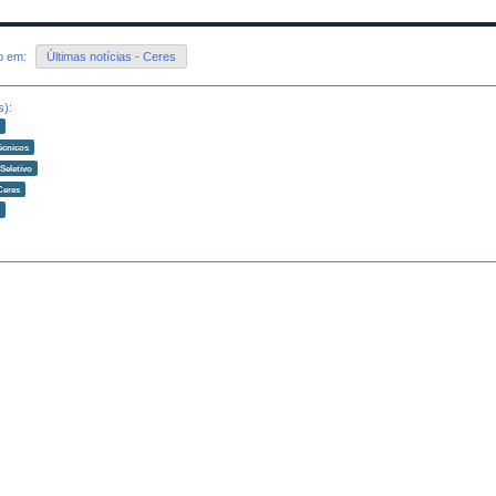
do em:
Últimas notícias - Ceres
s):
o
écnicos
Seletivo
Ceres
o