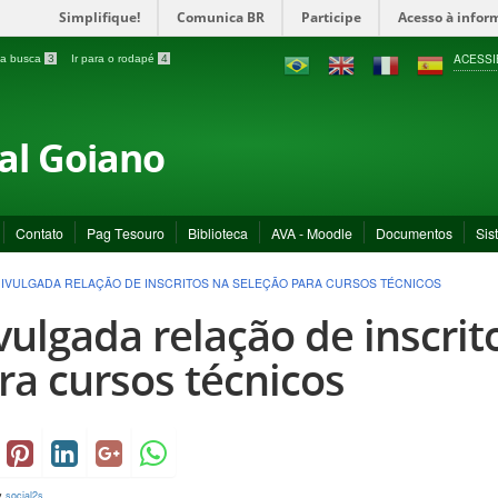
Simplifique!
Comunica BR
Participe
Acesso à infor
ACESSI
a a busca
3
Ir para o rodapé
4
ral Goiano
Contato
Pag Tesouro
Biblioteca
AVA - Moodle
Documentos
Sis
IVULGADA RELAÇÃO DE INSCRITOS NA SELEÇÃO PARA CURSOS TÉCNICOS
vulgada relação de inscrit
ra cursos técnicos
y
social2s