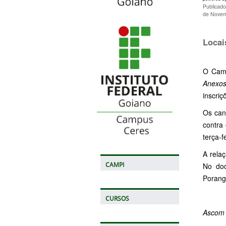
Publicad
de Novem
Locai
O Camp
Anexos
inscriç
Os can
contra 
terça-f
A relaç
CAMPI
No doc
Porang
CURSOS
Ascom