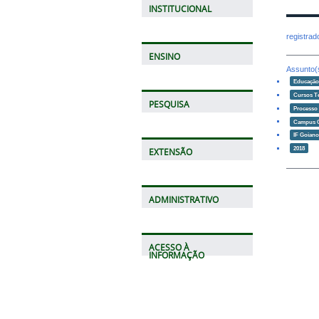
INSTITUCIONAL
registra
ENSINO
Assunto(
Educaçã
Cursos T
PESQUISA
Processo 
Campus 
IF Goian
2018
EXTENSÃO
ADMINISTRATIVO
ACESSO À
INFORMAÇÃO