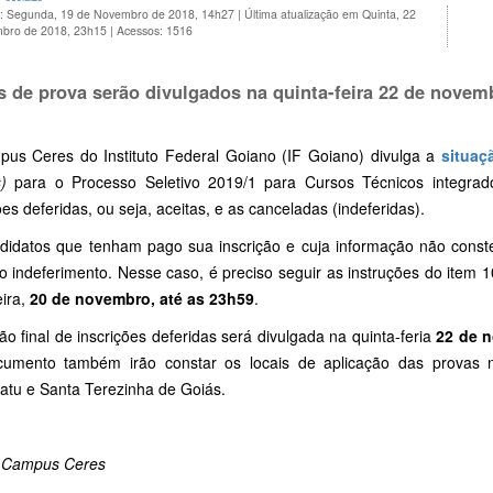
o: Segunda, 19 de Novembro de 2018, 14h27
|
Última atualização em Quinta, 22
bro de 2018, 23h15
|
Acessos: 1516
s de prova serão divulgados na quinta-feira 22 de novem
us Ceres do Instituto Federal Goiano (IF Goiano) divulga a
situaç
)
para o Processo Seletivo 2019/1 para Cursos Técnicos integra
ões deferidas, ou seja, aceitas, e as canceladas (indeferidas).
didatos que tenham pago sua inscrição e cuja informação não const
o indeferimento. Nesse caso, é preciso seguir as instruções do item 
eira,
20 de novembro, até as 23h59
.
ão final de inscrições deferidas será divulgada na quinta-feria
22 de 
umento também irão constar os locais de aplicação das provas n
atu e Santa Terezinha de Goiás.
 Campus Ceres