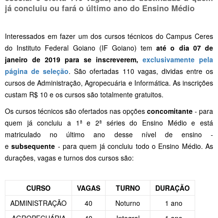
já concluiu ou fará o último ano do Ensino Médio
Interessados em fazer um dos cursos técnicos do Campus Ceres
do Instituto Federal Goiano (IF Goiano) tem
até o dia 07 de
janeiro de 2019 para se inscreverem,
exclusivamente pela
página de seleção
. São ofertadas 110 vagas, dividas entre os
cursos de Administração, Agropecuária e Informática. As inscrições
custam R$ 10 e os cursos são totalmente gratuitos.
Os cursos técnicos são ofertados nas opções
concomitante
- para
quem já concluiu a 1ª e 2ª séries do Ensino Médio e está
matriculado no último ano desse nível de ensino -
e
subsequente
- para quem já concluiu todo o Ensino Médio. As
durações, vagas e turnos dos cursos são:
CURSO
VAGAS
TURNO
DURAÇÃO
ADMINISTRAÇÃO
40
Noturno
1 ano
AGROPECUÁRIA
40
Integral
1 ano