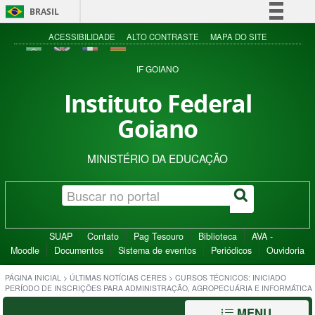
BRASIL
Simplifique!
ACESSIBILIDADE
ALTO CONTRASTE
MAPA DO SITE
Comunica BR
IF GOIANO
Participe
Instituto Federal
Acesso à informação
Goiano
Legislação
Canais
MINISTÉRIO DA EDUCAÇÃO
SUAP
Contato
Pag Tesouro
Biblioteca
AVA -
Moodle
Documentos
Sistema de eventos
Periódicos
Ouvidoria
PÁGINA INICIAL
>
ÚLTIMAS NOTÍCIAS CERES
>
CURSOS TÉCNICOS: INICIADO
PERÍODO DE INSCRIÇÕES PARA ADMINISTRAÇÃO, AGROPECUÁRIA E INFORMÁTICA
MENU