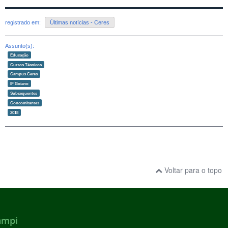
registrado em:
Últimas notícias - Ceres
Assunto(s):
Educação
Cursos Técnicos
Campus Ceres
IF Goiano
Subsequentes
Concomitantes
2018
Voltar para o topo
ampi