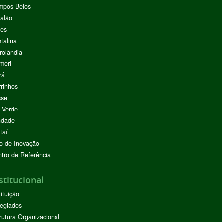
mpos Belos
alão
res
stalina
rolândia
meri
rá
rinhos
sse
 Verde
ndade
taí
o de Inovação
tro de Referência
stitucional
tituição
egiados
rutura Organizacional