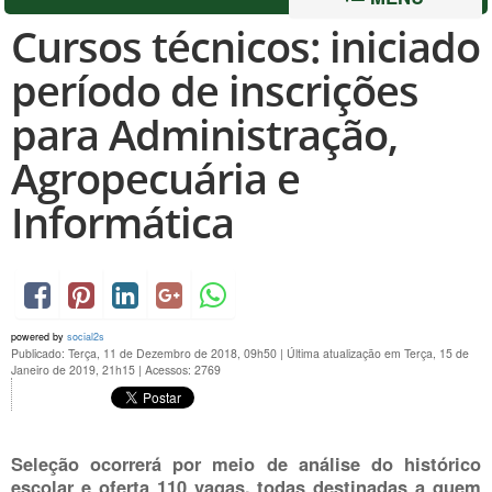
Cursos técnicos: iniciado
período de inscrições
para Administração,
Agropecuária e
Informática
powered by
social2s
Publicado: Terça, 11 de Dezembro de 2018, 09h50
|
Última atualização em Terça, 15 de
Janeiro de 2019, 21h15
|
Acessos: 2769
Seleção ocorrerá por meio de análise do histórico
escolar e oferta 110 vagas, todas destinadas a quem