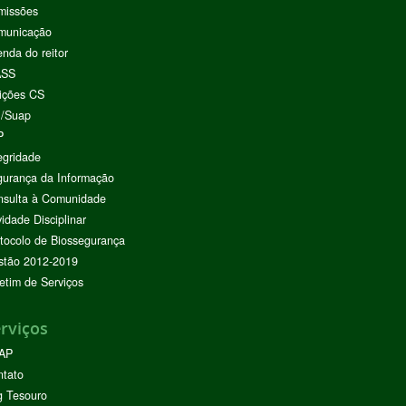
missões
municação
nda do reitor
ASS
ições CS
I/Suap
P
egridade
urança da Informação
nsulta à Comunidade
vidade Disciplinar
tocolo de Biossegurança
stão 2012-2019
etim de Serviços
rviços
AP
ntato
g Tesouro