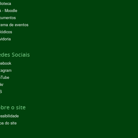
lioteca
 - Moodle
cumentos
tema de eventos
iódicos
idoria
des Sociais
cebook
tagram
uTube
ckr
S
bre o site
ssibilidade
a do site