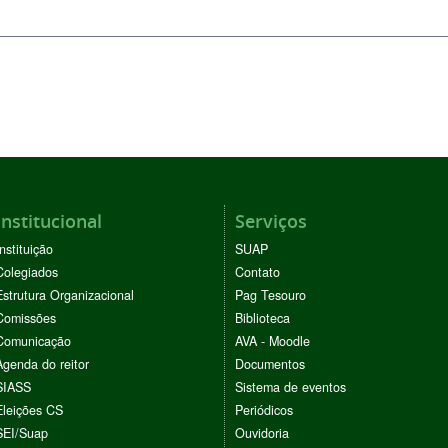
Institucional
Serviços
Instituição
SUAP
Colegiados
Contato
Estrutura Organizacional
Pag Tesouro
Comissões
Biblioteca
Comunicação
AVA - Moodle
Agenda do reitor
Documentos
SIASS
Sistema de eventos
Eleições CS
Periódicos
SEI/Suap
Ouvidoria