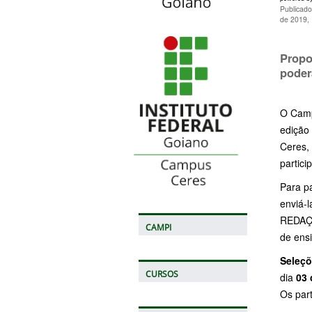
Publicad
de 2019,
Propo
poder
O Camp
edição
Ceres,
partici
Para pa
enviá-
REDAÇÃ
CAMPI
de ensi
Seleçõ
CURSOS
dia
03 
Os par