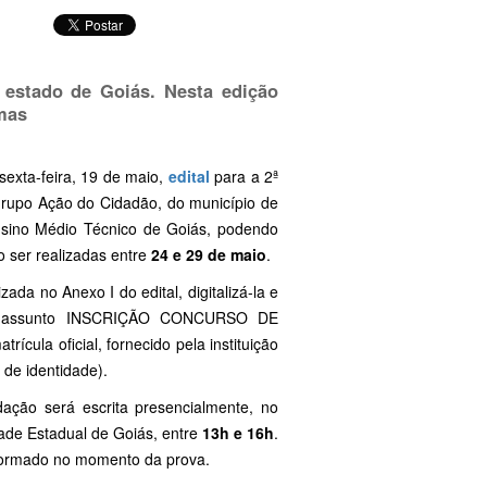
 estado de Goiás. Nesta edição
emas
sexta-feira, 19 de maio,
edital
para a 2ª
rupo Ação do Cidadão, do município de
nsino Médio Técnico de Goiás, podendo
 ser realizadas entre
24 e 29 de maio
.
ada no Anexo I do edital, digitalizá-la e
 assunto INSCRIÇÃO CONCURSO DE
ula oficial, fornecido pela instituição
 de identidade).
ação será escrita presencialmente, no
ade Estadual de Goiás, entre
13h e 16h
.
informado no momento da prova.