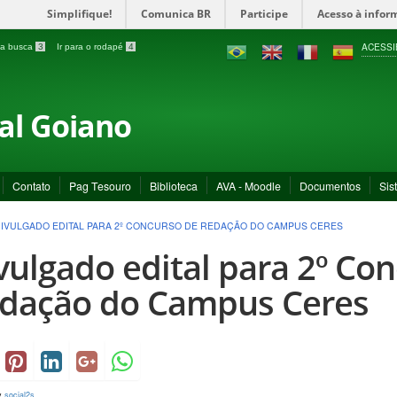
Simplifique!
Comunica BR
Participe
Acesso à infor
ACESSI
a a busca
3
Ir para o rodapé
4
ral Goiano
Contato
Pag Tesouro
Biblioteca
AVA - Moodle
Documentos
Sis
IVULGADO EDITAL PARA 2º CONCURSO DE REDAÇÃO DO CAMPUS CERES
vulgado edital para 2º Co
dação do Campus Ceres
y
social2s