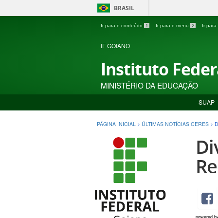
BRASIL
Ir para o conteúdo
1
Ir para o menu
2
Ir par
IF GOIANO
Instituto Fede
MINISTÉRIO DA EDUCAÇÃO
SUAP
PÁGINA INICIAL
>
ÚLTIMAS NOTÍCIAS CERES
>
D
Di
Re
powered b