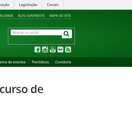
mação
Legislação
Canais
BILIDADE
ALTO CONTRASTE
MAPA DO SITE
tema de eventos
Periódicos
Ouvidoria
ncurso de