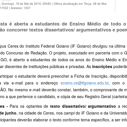
o: Domingo, 19 de Mai de 2019, 20h50
|
Última atualização em Terça, 28 de Mai
 17h02
|
Acessos: 1307
sta é aberta a estudantes de Ensino Médio de todo o
ão concorrer textos dissertativos/ argumentativos e po
us Ceres do Instituto Federal Goiano (IF Goiano) divulgou na última 
 do Concurso de Redação. O projeto, executado em parceria com o G
 GO, é aberto a estudantes de todos os anos do Ensino Médio e E
par discentes de instituições públicas e privadas. As
inscrições
poderão
rticipar o estudante deverá preencher a Ficha de Inscrição, disponibiliz
la via e-mail para o endereço
ensino.ce@ifgoiano.edu.br
, com o
O. No mesmo e-mail deverão constar, também, o comprovante de matríc
no a que pertence o candidato, e cópia de seu Registro Geral (carteira
es -
Para os optantes de
texto dissertativo/ argumentativo
a red
de junho
, na cidade de Ceres, nos
campi
do IF Goiano e da Universid
ticipantes deverão elaborar o texto conforme tema específico, a ser 