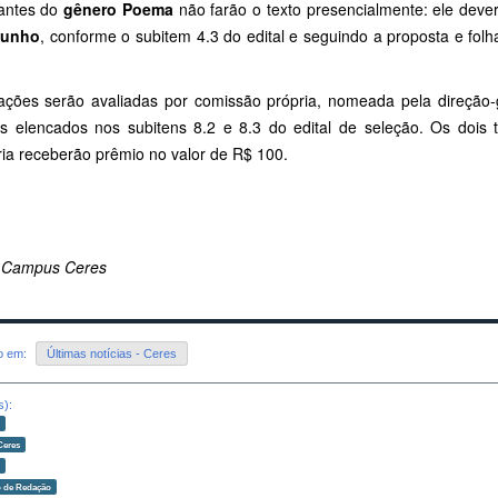
antes do
gênero Poema
não farão o texto presencialmente: ele deve
junho
, conforme o subitem 4.3 do edital e seguindo a proposta e folha
ações serão avaliadas por comissão própria, nomeada pela direçã
os elencados nos subitens 8.2 e 8.3 do edital de seleção. Os dois
ria receberão prêmio no valor de R$ 100.
 Campus Ceres
do em:
Últimas notícias - Ceres
s):
o
Ceres
o
 de Redação