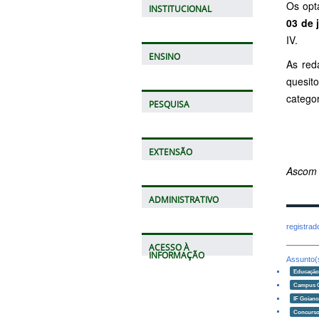
Os opt
INSTITUCIONAL
03 de 
IV.
ENSINO
As red
quesit
catego
PESQUISA
EXTENSÃO
Ascom
ADMINISTRATIVO
registra
ACESSO À
INFORMAÇÃO
Assunto(
Educaçã
Campus 
IF Goian
Concurso