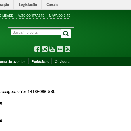
mação
Legislação
Canais
BILIDADE
ALTO CONTRASTE
MAPA DO SITE
tema de eventos
Periódicos
Ouvidoria
 messages: error:1416F086:SSL
0
0