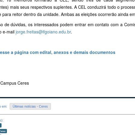
tes) mais seus respectivos suplentes. A CEL conduzirá todo o process
e para reitor dentro da unidade. Ambas as eleições ocorrerão ainda e
o de dúvidas, os interessados podem entrar em contato com a Comis
o e-mail
jorge.freitas@ifgoiano.edu.br
.
esse a página com edital, anexos e demais documentos
 Campus Ceres
do em:
Últimas notícias - Ceres
s):
o
Ceres