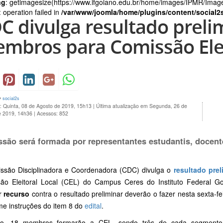
ng
: getimagesize(https://www.ifgoiano.edu.br/home/images/IPMR/Imagen
 operation failed in
/var/www/joomla/home/plugins/content/social2
C divulga resultado preli
mbros para Comissão Elei
y
social2s
: Quinta, 08 de Agosto de 2019, 15h13
|
Última atualização em Segunda, 26 de
e 2019, 14h36
|
Acessos: 852
são será formada por representantes estudantis, docente
ssão Disciplinadora e Coordenadora (CDC) divulga o
resultado pre
ão Eleitoral Local (CEL) do Campus Ceres do Instituto Federal G
or
recurso
contra o resultado preliminar deverão o fazer nesta sexta-fe
me instruções do item 8 do
edital
.
o, 18 membros formarão a CEL, sendo três de cada segmento (t