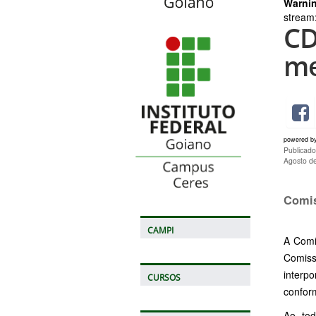
Warni
stream:
CD
me
powered b
Publicado
Agosto d
Comis
CAMPI
A Comi
Comiss
interp
CURSOS
confor
Ao tod