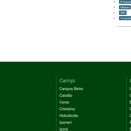
IF Goian
Eleições
2019
Comissão 
Campi
Campos Belos
Catalão
Ceres
Cristalina
Hidrolândia
Ipameri
Iporá