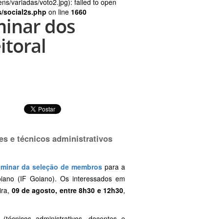
s/variadas/voto2.jpg): failed to open
s/social2s.php
on line
1660
minar dos
toral
s e técnicos administrativos
liminar da seleção de membros
para a
oiano (IF Goiano). Os interessados em
ira,
09 de agosto, entre 8h30 e 12h30
,
écnicos administrativos, docentes e