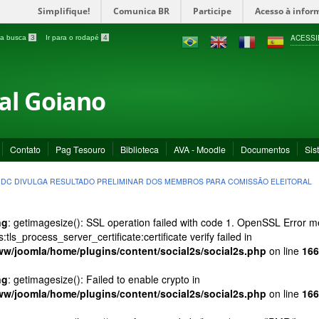
Simplifique!
Comunica BR
Participe
Acesso à infor
ACESSI
a a busca
3
Ir para o rodapé
4
ral Goiano
Contato
Pag Tesouro
Biblioteca
AVA - Moodle
Documentos
Sis
DC DIVULGA RESULTADO PRELIMINAR DOS MEMBROS PARA COMISSÃO ELEITORAL
ng
: getimagesize(): SSL operation failed with code 1. OpenSSL Error
s:tls_process_server_certificate:certificate verify failed in
ww/joomla/home/plugins/content/social2s/social2s.php
on line
166
ng
: getimagesize(): Failed to enable crypto in
ww/joomla/home/plugins/content/social2s/social2s.php
on line
166