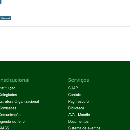
o
Eleitoral
Institucional
Serviços
Instituição
SUAP
Colegiados
Contato
Estrutura Organizacional
Pag Tesouro
Comissões
Biblioteca
Comunicação
AVA - Moodle
Agenda do reitor
Documentos
SIASS
Sistema de eventos