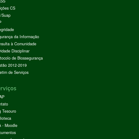
ASS
ições CS
I/Suap
P
egridade
urança da Informação
nsulta à Comunidade
vidade Disciplinar
tocolo de Biossegurança
stão 2012-2019
etim de Serviços
rviços
AP
ntato
g Tesouro
lioteca
 - Moodle
cumentos