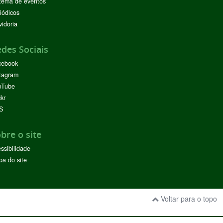
tema de eventos
iódicos
idoria
des Sociais
cebook
tagram
uTube
ckr
S
bre o site
ssibilidade
a do site
Voltar para o topo