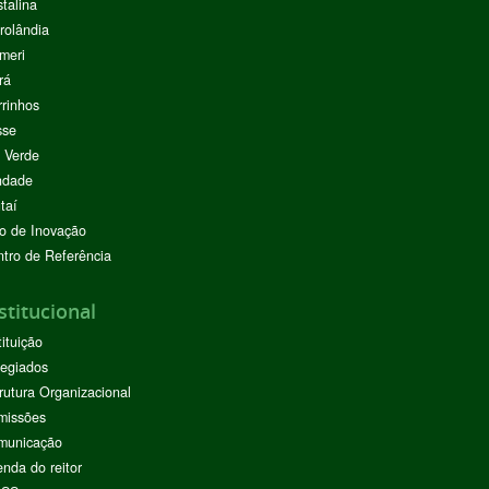
stalina
rolândia
meri
rá
rinhos
sse
 Verde
ndade
taí
o de Inovação
tro de Referência
stitucional
tituição
egiados
rutura Organizacional
missões
municação
nda do reitor