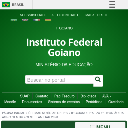
BRASIL
Simplifique!
ACESSIBILIDADE
ALTO CONTRASTE
MAPA DO SITE
Comunica BR
IF GOIANO
Participe
Instituto Federal
Acesso à informação
Goiano
Legislação
Canais
MINISTÉRIO DA EDUCAÇÃO
SUAP
Contato
Pag Tesouro
Biblioteca
AVA -
Moodle
Documentos
Sistema de eventos
Periódicos
Ouvidoria
PÁGINA INICIAL
>
ÚLTIMAS NOTÍCIAS CERES
>
IF GOIANO REALIZA 1ª REUNIÃO DA
AGRO CENTRO-OESTE FAMILIAR 2020
MENU