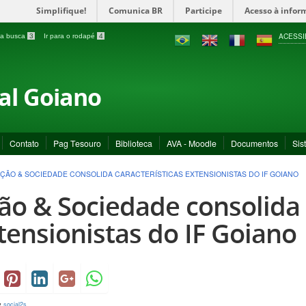
Simplifique!
Comunica BR
Participe
Acesso à infor
ACESSI
a a busca
3
Ir para o rodapé
4
ral Goiano
Contato
Pag Tesouro
Biblioteca
AVA - Moodle
Documentos
Sis
ÇÃO & SOCIEDADE CONSOLIDA CARACTERÍSTICAS EXTENSIONISTAS DO IF GOIANO
ão & Sociedade consolida 
tensionistas do IF Goiano
y
social2s