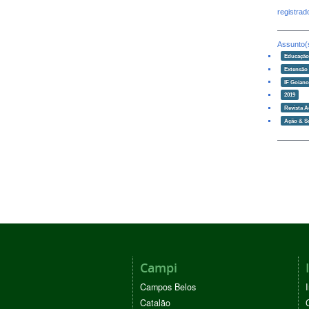
registra
Assunto(
Educaçã
Extensão
IF Goian
2019
Revista 
Ação & S
Campi
Campos Belos
Catalão