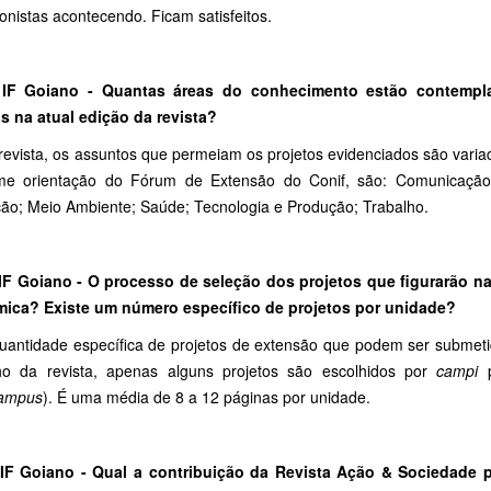
onistas acontecendo. Ficam satisfeitos.
 IF Goiano - Quantas áreas do
conhecimento estão contempla
os na atual edição da revista?
revista, os assuntos que permeiam os projetos evidenciados são varia
me orientação do Fórum de Extensão do Conif, são: Comunicação; 
ão; Meio Ambiente; Saúde; Tecnologia e Produção; Trabalho.
 IF Goiano - O processo de seleção dos projetos que figurarão
na
ica? Existe um número específico de projetos por unidade?
quantidade específica de projetos de extensão que podem ser submetido
o da revista, apenas alguns projetos são escolhidos por
campi
p
ampus
). É uma média de 8 a 12 páginas por unidade.
 IF Goiano - Qual a contribuição da Revista Ação & Sociedade 