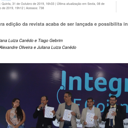
: Quinta, 31 de Outubro de 2019, 16h33
|
Última atualização em Sexta, 08 de
 de 2019, 19h12
|
Acessos: 738
ira edição da revista acaba de ser lançada e possibilita i
liana Luiza Canêdo e Tiago Gebrim
Alexandre Oliveira e Juliana Luiza Canêdo