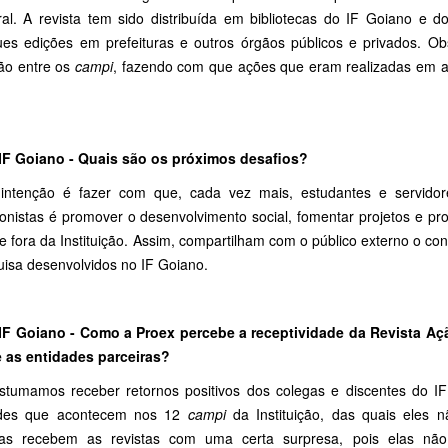
al. A revista tem sido distribuída em bibliotecas do IF Goiano e do
ues edições em prefeituras e outros órgãos públicos e privados. Ob
ção entre os
campi
, fazendo com que ações que eram realizadas em
 IF Goiano - Quais são os próximos desafios?
intenção é fazer com que, cada vez mais, estudantes e servido
ionistas é promover o desenvolvimento social, fomentar projetos e pr
e fora da Instituição. Assim, compartilham com o público externo o c
uisa desenvolvidos no IF Goiano.
 IF Goiano - Como a Proex percebe a receptividade da Revista A
e as entidades parceiras?
stumamos receber retornos positivos dos colegas e discentes do I
ades que acontecem nos 12
campi
da Instituição, das quais eles 
ras recebem as revistas com uma certa surpresa, pois elas nã