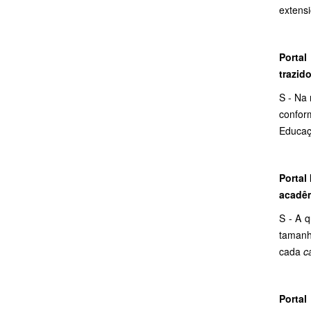
extensi
Portal
trazid
S - Na 
confor
Educaç
Portal
acadêm
S - A 
tamanh
cada
c
Portal