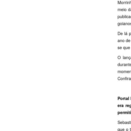
Morrin
meio d
public
goiano
De lá 
ano de
se que
O lanç
durant
moment
Confira
Portal
era re
permit
Sebast
que o 