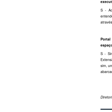
execut
S - Ao
entend
através
Porta
espaç
S - Si
Extens
sim, um
abarcan
Direto