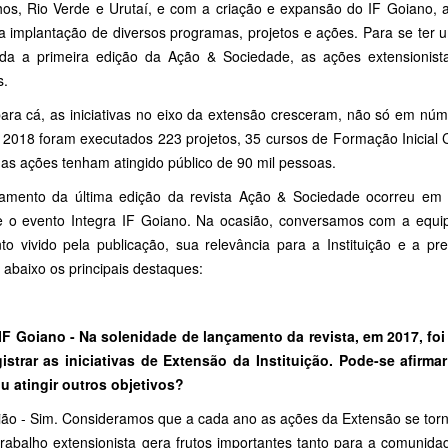
hos, Rio Verde e Urutaí, e com a criação e expansão do IF Goiano,
a implantação de diversos programas, projetos e ações. Para se ter 
ada a primeira edição da Ação & Sociedade, as ações extensionis
s.
para cá, as iniciativas no eixo da extensão cresceram, não só em 
 2018 foram executados 223 projetos, 35 cursos de Formação Inicial 
 as ações tenham atingido público de 90 mil pessoas.
amento da última edição da revista Ação & Sociedade ocorreu em
e o evento Integra IF Goiano. Na ocasião, conversamos com a equip
o vivido pela publicação, sua relevância para a Instituição e a pr
 abaixo os principais destaques:
 IF Goiano - Na solenid
ade de lançamento da revista, em 2017, f
gistrar as iniciativas de Extensão da Instituição. Pode-se afirmar
iu atingir outros objetivos?
ião - Sim. Consideramos que a cada ano as ações da Extensão se torn
trabalho extensionista gera frutos importantes tanto para a comunid