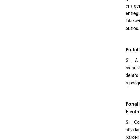
em ger
entreg
intera
outros.
Portal
S - A 
extens
dentro 
e pesq
Portal
E entr
S - Co
ativid
parcei