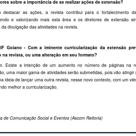
ores sobre a importância de se realizar ações de extensão?
 destacar as ações, a revista contribui para o fortalecimento d
endo e valorizando mais esta área e os diretores de extensão sina
 da divulgação das atividades na revista.
l IF Goiano - Com a iminente curricularização da extensão 
o n
a revista, ou uma alteração em seu formato?
m. Existe a intenção de um aumento no número de páginas na revi
ão, uma maior gama de atividades serão submetidas, pois vão atingir m
a ideia de lançar uma outra revista, nesse novo contexto, com um viés
do melhor a curricularização.
ria de Comunicação Social e Eventos (Ascom Reitoria)