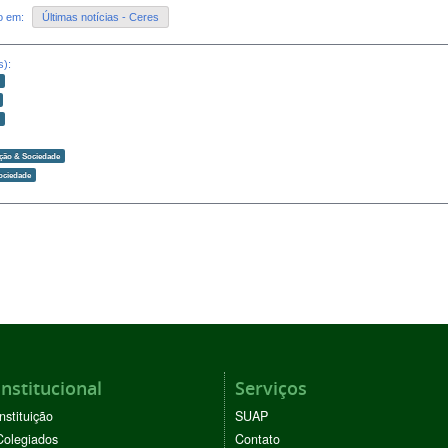
do em:
Últimas notícias - Ceres
s):
o
o
Ação & Sociedade
ociedade
Institucional
Serviços
Instituição
SUAP
Colegiados
Contato