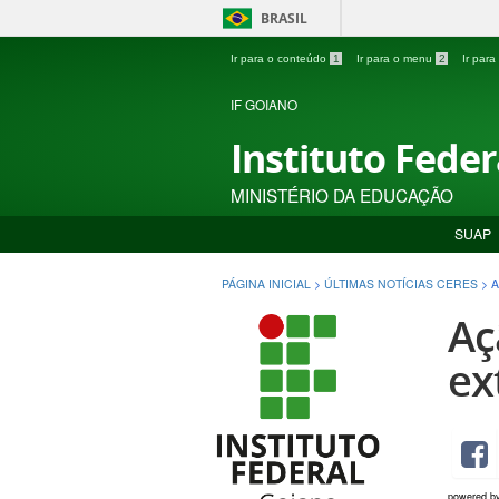
BRASIL
Ir para o conteúdo
1
Ir para o menu
2
Ir par
IF GOIANO
Instituto Fede
MINISTÉRIO DA EDUCAÇÃO
SUAP
PÁGINA INICIAL
>
ÚLTIMAS NOTÍCIAS CERES
>
A
Aç
ex
powered b